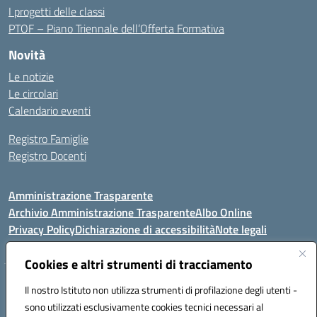
I progetti delle classi
PTOF – Piano Triennale dell’Offerta Formativa
Novità
Le notizie
Le circolari
Calendario eventi
Registro Famiglie
Registro Docenti
Amministrazione Trasparente
Archivio Amministrazione Trasparente
Albo Online
Privacy Policy
Dichiarazione di accessibilità
Note legali
Cookies e altri strumenti di tracciamento
Istituto Comprensivo Statale
Il nostro Istituto non utilizza strumenti di profilazione degli utenti -
8° G. FALCONE – R. SCAUDA"
sono utilizzati esclusivamente cookies tecnici necessari al
Via Cupa Campanariello, 5 - 80059, Torre del Greco (NA)