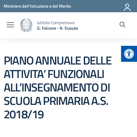
Vai ai contenuti
Vai al menu di navigazione
Vai al footer
Ministero dell'Istruzione e del Merito
Istituto Comprensivo
G. Falcone - R. Scauda
Apr
PIANO ANNUALE DELLE
ATTIVITA’ FUNZIONALI
ALL’INSEGNAMENTO DI
SCUOLA PRIMARIA A.S.
2018/19