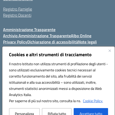
Registro Famiglie
Registro Docenti
Amministrazione Trasparente
Archivio Amministrazione Trasparente
Albo Online
Privacy Policy
Dichiarazione di accessibilità
Note legali
Cookies e altri strumenti di tracciamento
Istituto Comprensivo Statale
Il nostro Istituto non utilizza strumenti di profilazione degli utenti -
8° G. FALCONE – R. SCAUDA"
sono utilizzati esclusivamente cookies tecnici necessari al
Via Cupa Campanariello, 5 - 80059, Torre del Greco (NA)
corretto funzionamento del sito, alla fruibilità dei servizi
Tel. +39 0818834377 - Fax +39 0818834377 - Cod.Fisc. 95170530638
istituzionali e alla sua accessibilità – sono utilizzati, inoltre,
Email: naic8df00a@istruzione.it - PEC: naic8df00a@pec.istruzione.it
strumenti statistici anonimizzati messi a disposizione da Web
Analytics Italia.
Hosting & Powered by 3D Solution S.r.l.
Per saperne di più sul nostro sito, consulta la ns.
Cookie Policy.
Concept & Design by Designers Italia
Personalizza
Rifiuta tutto
Accettare tutto