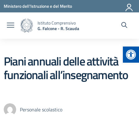
Vai ai contenuti
Vai al menu di navigazione
Vai al footer
Ministero dell'Istruzione e del Merito
Istituto Comprensivo
G. Falcone - R. Scauda
Apr
Piani annuali delle attività
funzionali all’insegnamento
Personale scolastico