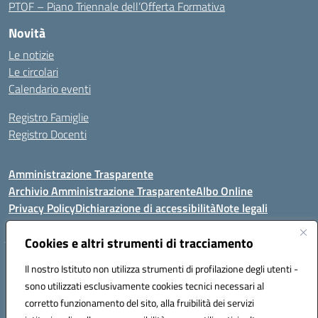
PTOF – Piano Triennale dell’Offerta Formativa
Novità
Le notizie
Le circolari
Calendario eventi
Registro Famiglie
Registro Docenti
Amministrazione Trasparente
Archivio Amministrazione Trasparente
Albo Online
Privacy Policy
Dichiarazione di accessibilità
Note legali
Cookies e altri strumenti di tracciamento
Istituto Comprensivo Statale
Il nostro Istituto non utilizza strumenti di profilazione degli utenti -
8° G. FALCONE – R. SCAUDA"
sono utilizzati esclusivamente cookies tecnici necessari al
Via Cupa Campanariello, 5 - 80059, Torre del Greco (NA)
corretto funzionamento del sito, alla fruibilità dei servizi
Tel. +39 0818834377 - Fax +39 0818834377 - Cod.Fisc. 95170530638