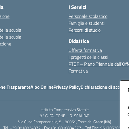
la
I Servizi
zione
Personale scolastico
Famiglie e studenti
della scuola
Percorsi di studio
della scuola
Didattica
azione
Offerta formativa
I progetti delle classi
PTOF – Piano Triennale dell’Off
Formativa
one Trasparente
Albo Online
Privacy Policy
Dichiarazione di accessib
Istituto Comprensivo Statale
8° G. FALCONE – R. SCAUDA"
Via Cupa Campanariello, 5 - 80059, Torre del Greco (NA)
Tel. +39 0818834377 - Fax +39 0818834377 - Cod.Fisc. 95170530638