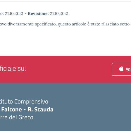
o:
21.10.2021
-
Revisione:
21.10.2021
ove diversamente specificato, questo articolo è stato rilasciato sott
iciale su:
App
tituto Comprensivo
 Falcone - R. Scauda
rre del Greco
Visita la pagina iniziale della scuola