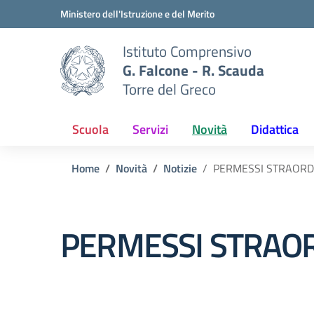
Vai ai contenuti
Vai al menu di navigazione
Vai al footer
Ministero dell'Istruzione e del Merito
Istituto Comprensivo
G. Falcone - R. Scauda
Torre del Greco
Scuola
Servizi
Novità
Didattica
Home
Novità
Notizie
PERMESSI STRAORDI
PERMESSI STRAOR