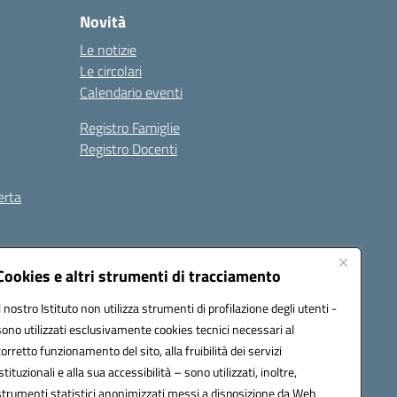
Novità
Le notizie
Le circolari
Calendario eventi
Registro Famiglie
Registro Docenti
erta
ilità
Note legali
Cookies e altri strumenti di tracciamento
Il nostro Istituto non utilizza strumenti di profilazione degli utenti -
sono utilizzati esclusivamente cookies tecnici necessari al
corretto funzionamento del sito, alla fruibilità dei servizi
istituzionali e alla sua accessibilità – sono utilizzati, inoltre,
strumenti statistici anonimizzati messi a disposizione da Web