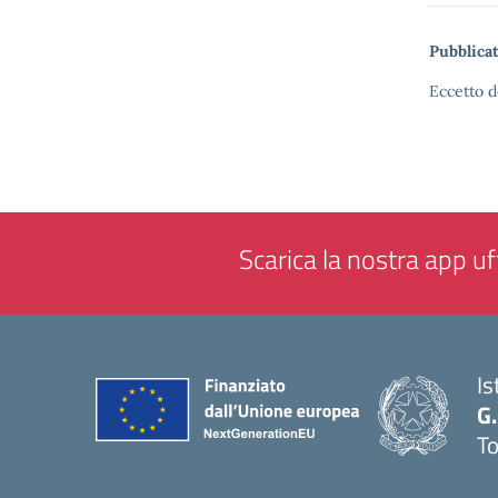
Pubblicat
Eccetto d
Scarica la nostra app uff
Is
G.
To
— 