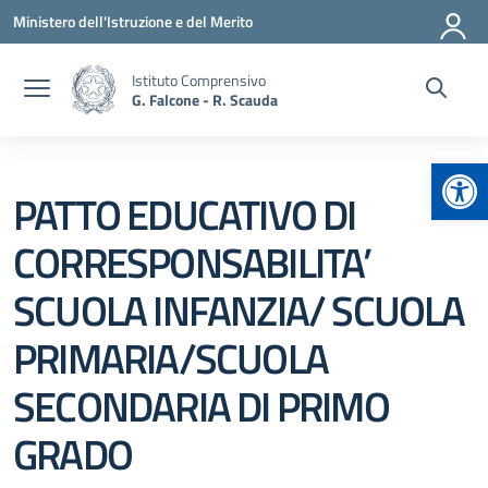
Vai ai contenuti
Vai al menu di navigazione
Vai al footer
Ministero dell'Istruzione e del Merito
Istituto Comprensivo
G. Falcone - R. Scauda
Apr
PATTO EDUCATIVO DI
CORRESPONSABILITA’
SCUOLA INFANZIA/ SCUOLA
PRIMARIA/SCUOLA
SECONDARIA DI PRIMO
GRADO