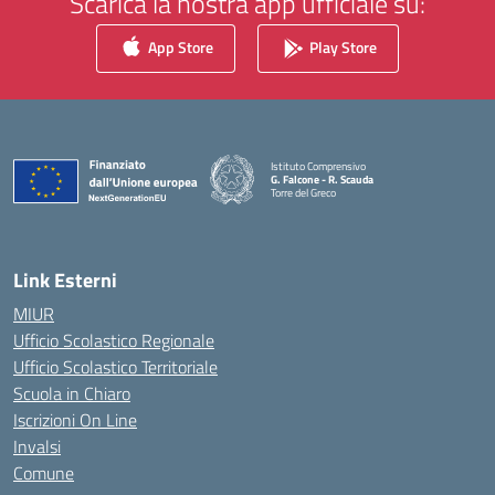
Scarica la nostra app ufficiale su:
App Store
Play Store
Istituto Comprensivo
G. Falcone - R. Scauda
Torre del Greco
— Visita la pagina iniziale della scuola
Link Esterni
MIUR
Ufficio Scolastico Regionale
Ufficio Scolastico Territoriale
Scuola in Chiaro
Iscrizioni On Line
Invalsi
Comune