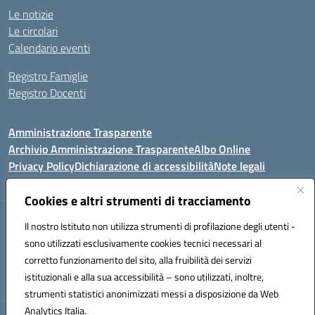
Le notizie
Le circolari
Calendario eventi
Registro Famiglie
Registro Docenti
Amministrazione Trasparente
Archivio Amministrazione Trasparente
Albo Online
Privacy Policy
Dichiarazione di accessibilità
Note legali
Cookies e altri strumenti di tracciamento
Istituto Comprensivo Statale
Il nostro Istituto non utilizza strumenti di profilazione degli utenti -
8° G. FALCONE – R. SCAUDA"
sono utilizzati esclusivamente cookies tecnici necessari al
Via Cupa Campanariello, 5 - 80059, Torre del Greco (NA)
corretto funzionamento del sito, alla fruibilità dei servizi
Tel. +39 0818834377 - Fax +39 0818834377 - Cod.Fisc. 95170530638
istituzionali e alla sua accessibilità – sono utilizzati, inoltre,
Email: naic8df00a@istruzione.it - PEC: naic8df00a@pec.istruzione.it
strumenti statistici anonimizzati messi a disposizione da Web
Analytics Italia.