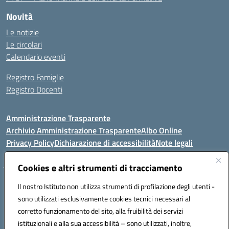
Novità
Le notizie
Le circolari
Calendario eventi
Registro Famiglie
Registro Docenti
Amministrazione Trasparente
Archivio Amministrazione Trasparente
Albo Online
Privacy Policy
Dichiarazione di accessibilità
Note legali
Cookies e altri strumenti di tracciamento
Istituto Comprensivo Statale
Il nostro Istituto non utilizza strumenti di profilazione degli utenti -
8° G. FALCONE – R. SCAUDA"
sono utilizzati esclusivamente cookies tecnici necessari al
Via Cupa Campanariello, 5 - 80059, Torre del Greco (NA)
corretto funzionamento del sito, alla fruibilità dei servizi
Tel. +39 0818834377 - Fax +39 0818834377 - Cod.Fisc. 95170530638
istituzionali e alla sua accessibilità – sono utilizzati, inoltre,
Email: naic8df00a@istruzione.it - PEC: naic8df00a@pec.istruzione.it