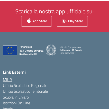
Scarica la nostra app ufficiale su:
App Store
Play Store
Istituto Comprensivo
G. Falcone - R. Scauda
Torre del Greco
— Visita la pagina iniziale della scuola
Link Esterni
MIUR
Ufficio Scolastico Regionale
Ufficio Scolastico Territoriale
Scuola in Chiaro
Iscrizioni On Line
Invalsi