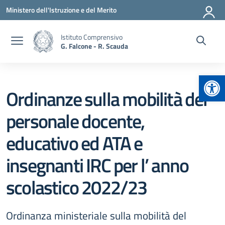
Vai ai contenuti
Vai al menu di navigazione
Vai al footer
Ministero dell'Istruzione e del Merito
Istituto Comprensivo
G. Falcone - R. Scauda
Apr
Ordinanze sulla mobilità del
personale docente,
educativo ed ATA e
insegnanti IRC per l’ anno
scolastico 2022/23
Ordinanza ministeriale sulla mobilità del