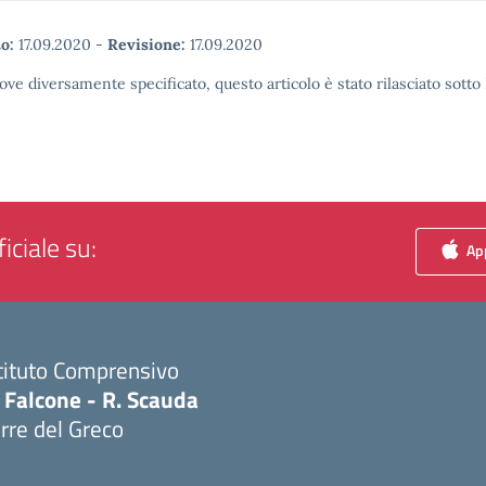
o:
17.09.2020
-
Revisione:
17.09.2020
ove diversamente specificato, questo articolo è stato rilasciato sott
iciale su:
App
tituto Comprensivo
 Falcone - R. Scauda
rre del Greco
Visita la pagina iniziale della scuola