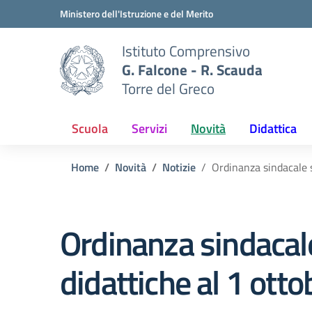
Vai ai contenuti
Vai al menu di navigazione
Vai al footer
Ministero dell'Istruzione e del Merito
Istituto Comprensivo
G. Falcone - R. Scauda
Torre del Greco
Scuola
Servizi
Novità
Didattica
Home
Novità
Notizie
Ordinanza sindacale s
Ordinanza sindacale 
didattiche al 1 otto