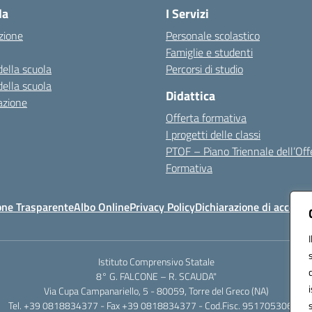
la
I Servizi
zione
Personale scolastico
Famiglie e studenti
della scuola
Percorsi di studio
della scuola
Didattica
azione
Offerta formativa
I progetti delle classi
PTOF – Piano Triennale dell’Off
Formativa
one Trasparente
Albo Online
Privacy Policy
Dichiarazione di accessib
Istituto Comprensivo Statale
8° G. FALCONE – R. SCAUDA"
Via Cupa Campanariello, 5 - 80059, Torre del Greco (NA)
Tel. +39 0818834377 - Fax +39 0818834377 - Cod.Fisc. 95170530638