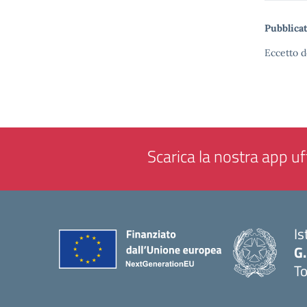
Pubblicat
Eccetto d
Scarica la nostra app uff
Is
G.
To
— 