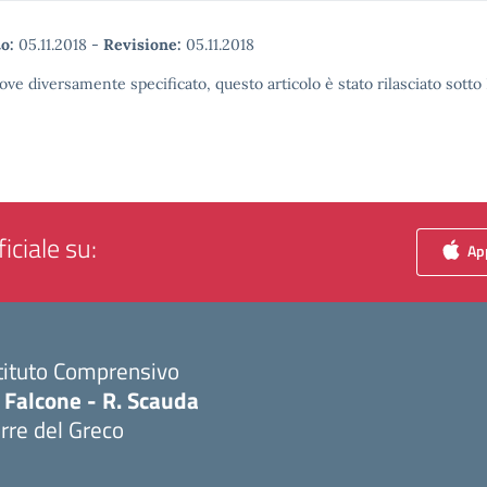
o:
05.11.2018
-
Revisione:
05.11.2018
ove diversamente specificato, questo articolo è stato rilasciato sott
iciale su:
App
tituto Comprensivo
 Falcone - R. Scauda
rre del Greco
Visita la pagina iniziale della scuola