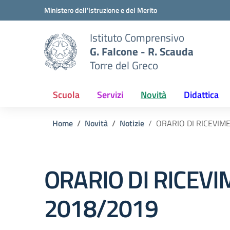
Vai ai contenuti
Vai al menu di navigazione
Vai al footer
Ministero dell'Istruzione e del Merito
Istituto Comprensivo
G. Falcone - R. Scauda
Torre del Greco
Scuola
Servizi
Novità
Didattica
Home
Novità
Notizie
ORARIO DI RICEVIME
ORARIO DI RICEVIM
2018/2019