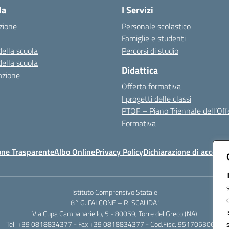
la
I Servizi
zione
Personale scolastico
Famiglie e studenti
della scuola
Percorsi di studio
della scuola
Didattica
azione
Offerta formativa
I progetti delle classi
PTOF – Piano Triennale dell’Off
Formativa
one Trasparente
Albo Online
Privacy Policy
Dichiarazione di accessib
Istituto Comprensivo Statale
8° G. FALCONE – R. SCAUDA"
Via Cupa Campanariello, 5 - 80059, Torre del Greco (NA)
Tel. +39 0818834377 - Fax +39 0818834377 - Cod.Fisc. 95170530638