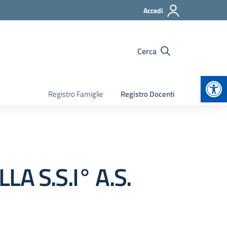
Accedi
Cerca
Apr
Registro Famiglie
Registro Docenti
A S.S.I° A.S.