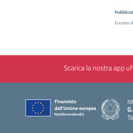
Pubblicat
Eccetto d
Scarica la nostra app uff
Is
G.
To
— 