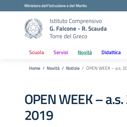
Vai ai contenuti
Vai al menu di navigazione
Vai al footer
Ministero dell'Istruzione e del Merito
Istituto Comprensivo
G. Falcone - R. Scauda
Torre del Greco
Scuola
Servizi
Novità
Didattica
Home
Novità
Notizie
OPEN WEEK – a.s. 20
OPEN WEEK – a.s. 
2019