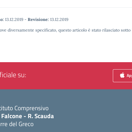
o:
13.12.2019
-
Revisione:
13.12.2019
ove diversamente specificato, questo articolo è stato rilasciato sott
iciale su:
App
tituto Comprensivo
 Falcone - R. Scauda
rre del Greco
Visita la pagina iniziale della scuola