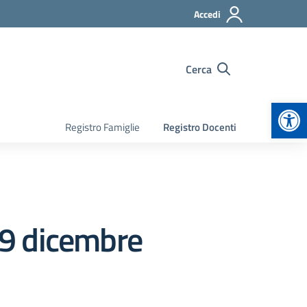
Accedi
Cerca
Apr
Registro Famiglie
Registro Docenti
19 dicembre