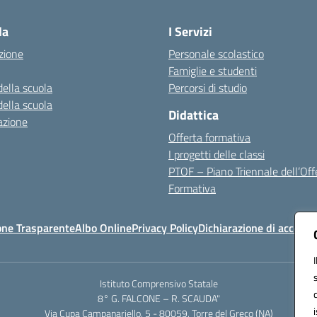
la
I Servizi
zione
Personale scolastico
Famiglie e studenti
della scuola
Percorsi di studio
della scuola
Didattica
azione
Offerta formativa
I progetti delle classi
PTOF – Piano Triennale dell’Off
Formativa
one Trasparente
Albo Online
Privacy Policy
Dichiarazione di accessib
Istituto Comprensivo Statale
8° G. FALCONE – R. SCAUDA"
Via Cupa Campanariello, 5 - 80059, Torre del Greco (NA)