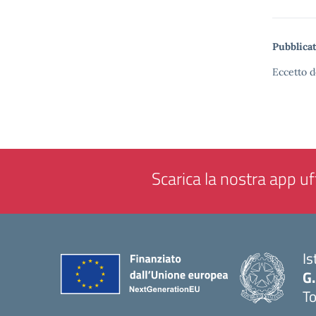
Pubblicat
Eccetto d
Scarica la nostra app uff
Is
G.
To
— 