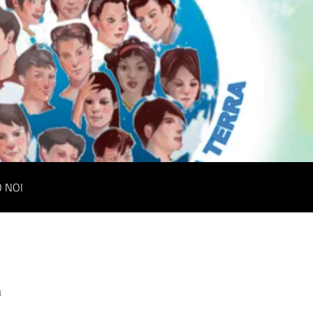
O NOI
a