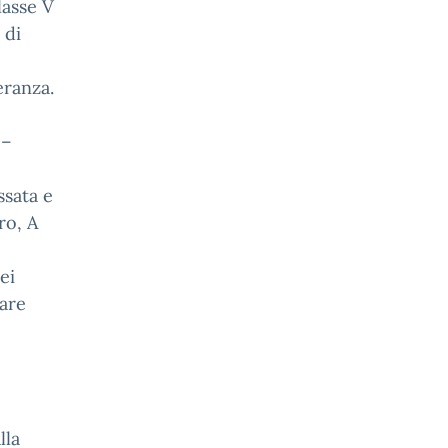
lasse V
 di
eranza.
 –
ssata e
ro, A
ei
zare
lla