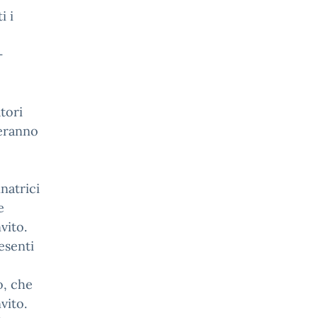
i i
–
tori
deranno
natrici
e
vito.
esenti
o, che
vito.