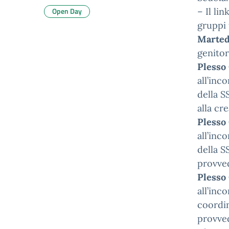
Open Day
– Il lin
gruppi 
Martedì
genitor
Plesso
all’inc
della S
alla cr
Plesso 
all’inc
della S
provved
Plesso
all’inc
coordin
provved