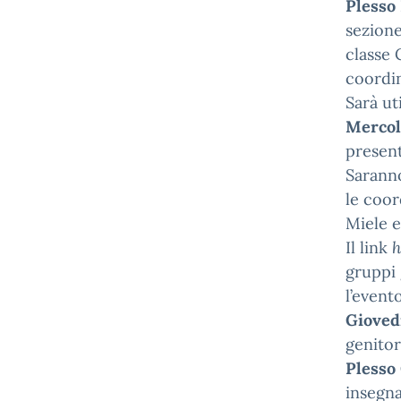
Plesso
sezione
classe 
coordin
Sarà uti
Mercol
present
Saranno
le coord
Miele e
Il link
h
gruppi 
l’event
Gioved
genitor
Plesso
insegna