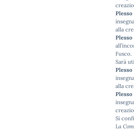
creazio
Plesso
insegna
alla cr
Plesso
all’inc
Fusco.
Sarà uti
Plesso
insegna
alla cr
Plesso
insegna
creazio
Si conf
La Co