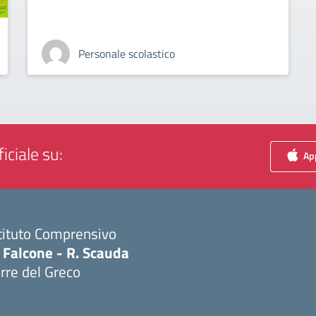
Personale scolastico
iciale su:
App
tituto Comprensivo
 Falcone - R. Scauda
rre del Greco
Visita la pagina iniziale della scuola