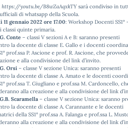
k
https://youtu.be/B8wZaAqxkTY
sarà condiviso in tutt
ufficiali di whatsapp della Scuola.
 11 gennaio 2022 ore 17.00
: Workshop Docenti SS1° 
i classi quinte primaria.
 G. Conte
– classi V sezioni A e B: saranno presenti
ontro la docente di classe E. Gallo e i docenti coordina
S1° prof.ssa P. Ascione e prof. R. Ascione, che provve
eazione e alla condivisione del link d’invito.
G. Orsi
– classe V sezione Unica: saranno presenti
ontro la docente di classe A. Amato e le docenti coordi
S1° prof.ssa T. Giugliano e prof.ssa M. Cardoncello, ch
eranno alla creazione e alla condivisione del link d’in
 G.B. Scaramella
– classe V sezione Unica: saranno pr
ontro la docente di classe A. Carannante e le docenti
atrici della SS1° prof.ssa A. Falanga e prof.ssa L. Must
eranno alla creazione e alla condivisione del link d’in