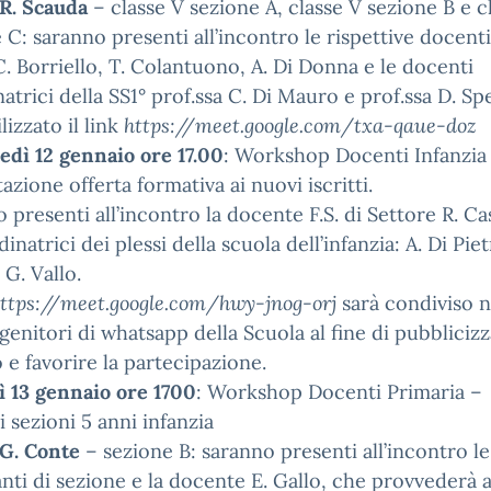
 R. Scauda
– classe V sezione A, classe V sezione B e c
 C: saranno presenti all’incontro le rispettive docenti
C. Borriello, T. Colantuono, A. Di Donna e le docenti
atrici della SS1° prof.ssa C. Di Mauro e prof.ssa D. Sp
lizzato il link
https://meet.google.com/txa-qaue-doz
edì 12 gennaio ore 17.00
: Workshop Docenti Infanzia
azione offerta formativa ai nuovi iscritti.
 presenti all’incontro la docente F.S. di Settore R. Ca
inatrici dei plessi della scuola dell’infanzia: A. Di Piet
 G. Vallo.
ttps://meet.google.com/hwy-jnog-orj
sarà condiviso n
genitori di whatsapp della Scuola al fine di pubbliciz
o e favorire la partecipazione.
ì 13 gennaio ore 1700
: Workshop Docenti Primaria –
i sezioni 5 anni infanzia
 G. Conte
– sezione B: saranno presenti all’incontro le
nti di sezione e la docente E. Gallo, che provvederà a