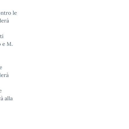
ontro le
derà
ti
o e M.
e
derà
e
à alla