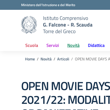
Vai ai contenuti
Vai al menu di navigazione
Vai al footer
Ministero dell'Istruzione e del Merito
Istituto Comprensivo
G. Falcone - R. Scauda
Torre del Greco
Scuola
Servizi
Novità
Didattica
Home
Novità
Articoli
OPEN MOVIE DAYS A
OPEN MOVIE DAYS 
2021/22: MODALI