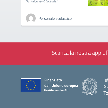
"G. Falcone-R. Scauda"
Personale scolastico
Scarica la nostra app uff
Is
G.
To
— 