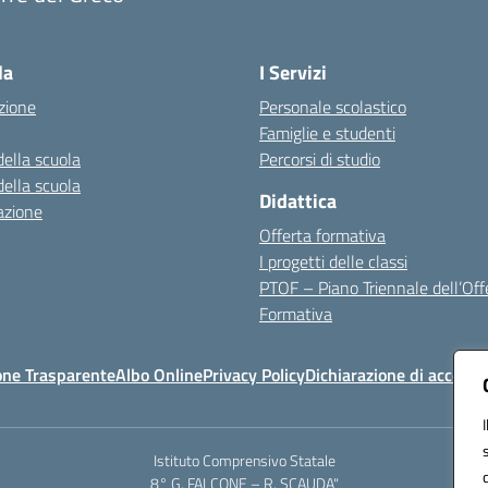
Visita la pagina iniziale della scuola
la
I Servizi
zione
Personale scolastico
Famiglie e studenti
della scuola
Percorsi di studio
della scuola
Didattica
azione
Offerta formativa
I progetti delle classi
PTOF – Piano Triennale dell’Off
Formativa
one Trasparente
Albo Online
Privacy Policy
Dichiarazione di accessib
Istituto Comprensivo Statale
8° G. FALCONE – R. SCAUDA"