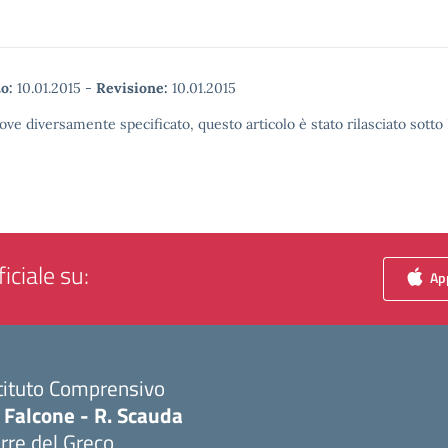
o:
10.01.2015
-
Revisione:
10.01.2015
ove diversamente specificato, questo articolo è stato rilasciato sott
iciale su:
App
tituto Comprensivo
 Falcone - R. Scauda
rre del Greco