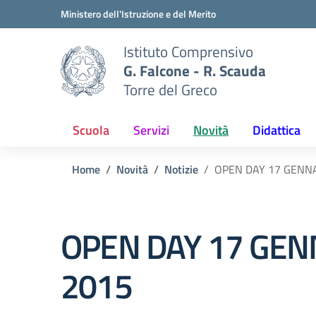
Vai ai contenuti
Vai al menu di navigazione
Vai al footer
Ministero dell'Istruzione e del Merito
Istituto Comprensivo
G. Falcone - R. Scauda
Torre del Greco
Scuola
Servizi
Novità
Didattica
Home
Novità
Notizie
OPEN DAY 17 GENN
OPEN DAY 17 GEN
2015