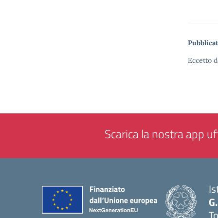
Pubblicat
Eccetto d
Scarica la nostra app uff
Is
G.
To