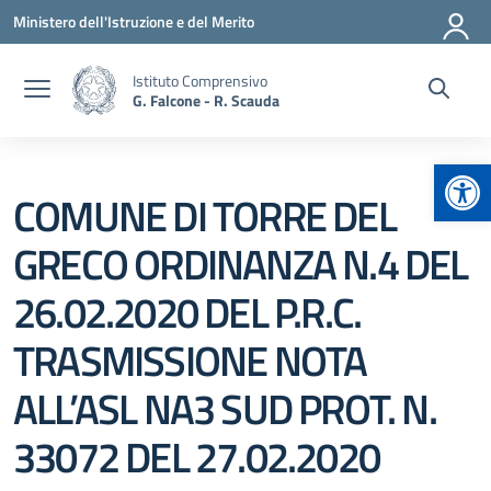
Vai ai contenuti
Vai al menu di navigazione
Vai al footer
Ministero dell'Istruzione e del Merito
Istituto Comprensivo
G. Falcone - R. Scauda
Apr
COMUNE DI TORRE DEL
GRECO ORDINANZA N.4 DEL
26.02.2020 DEL P.R.C.
TRASMISSIONE NOTA
ALL’ASL NA3 SUD PROT. N.
33072 DEL 27.02.2020