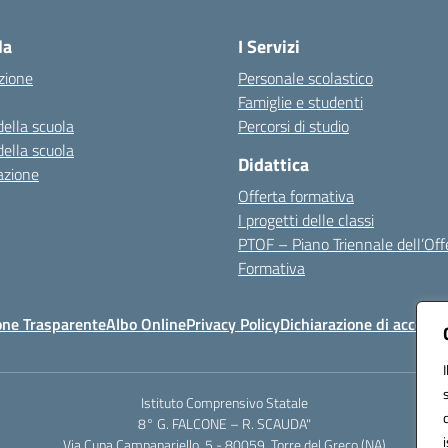
Visita la pagina iniziale della scuola
la
I Servizi
zione
Personale scolastico
Famiglie e studenti
della scuola
Percorsi di studio
della scuola
Didattica
azione
Offerta formativa
I progetti delle classi
PTOF – Piano Triennale dell’Off
Formativa
one Trasparente
Albo Online
Privacy Policy
Dichiarazione di accessib
Istituto Comprensivo Statale
8° G. FALCONE – R. SCAUDA"
Via Cupa Campanariello, 5 - 80059, Torre del Greco (NA)