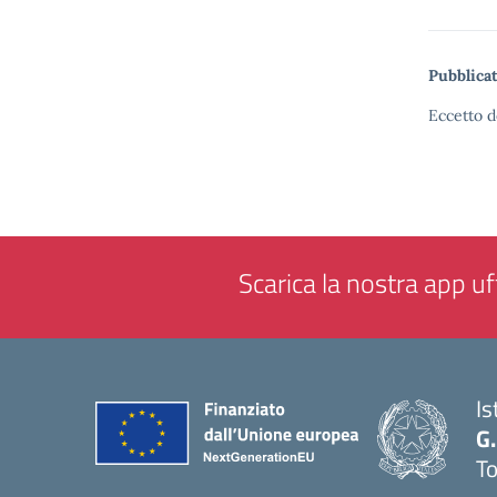
Pubblicat
Eccetto d
Scarica la nostra app uff
Is
G.
To