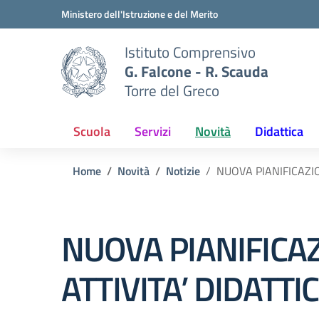
Vai ai contenuti
Vai al menu di navigazione
Vai al footer
Ministero dell'Istruzione e del Merito
Istituto Comprensivo
G. Falcone - R. Scauda
Torre del Greco
Scuola
Servizi
Novità
Didattica
Home
Novità
Notizie
NUOVA PIANIFICAZION
NUOVA PIANIFICAZ
ATTIVITA’ DIDATTI