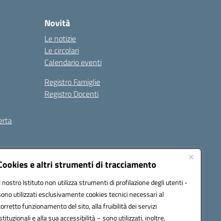
Novità
Le notizie
Le circolari
Calendario eventi
Registro Famiglie
Registro Docenti
erta
ilità
Note legali
Cookies e altri strumenti di tracciamento
Il nostro Istituto non utilizza strumenti di profilazione degli utenti -
sono utilizzati esclusivamente cookies tecnici necessari al
corretto funzionamento del sito, alla fruibilità dei servizi
istituzionali e alla sua accessibilità – sono utilizzati, inoltre,