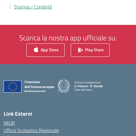
Stampa / Condividi
Scarica la nostra app ufficiale su:
App Store
Play Store
Istituto Comprensivo
G. Falcone - R. Scauda
Torre del Greco
— Visita la pagina iniziale della scuola
Link Esterni
MIUR
Ufficio Scolastico Regionale