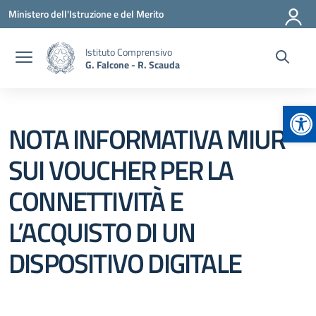
Vai ai contenuti
Vai al menu di navigazione
Vai al footer
Ministero dell'Istruzione e del Merito
Istituto Comprensivo
G. Falcone - R. Scauda
Ap
NOTA INFORMATIVA MIUR
SUI VOUCHER PER LA
CONNETTIVITÀ E
L’ACQUISTO DI UN
DISPOSITIVO DIGITALE