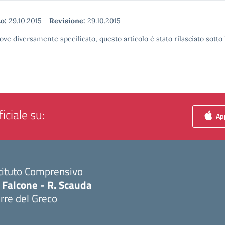
o:
29.10.2015
-
Revisione:
29.10.2015
ove diversamente specificato, questo articolo è stato rilasciato sott
iciale su:
App
tituto Comprensivo
 Falcone - R. Scauda
rre del Greco
Visita la pagina iniziale della scuola