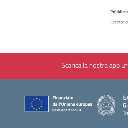
Pubblicat
Eccetto d
Scarica la nostra app uff
Is
G.
To
— 