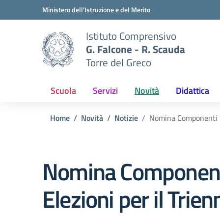
Vai ai contenuti
Vai al menu di navigazione
Vai al footer
Ministero dell'Istruzione e del Merito
Istituto Comprensivo
G. Falcone - R. Scauda
Torre del Greco
Scuola
Servizi
Novità
Didattica
Home
Novità
Notizie
Nomina Componenti Co
Nomina Componenti 
Elezioni per il Tri