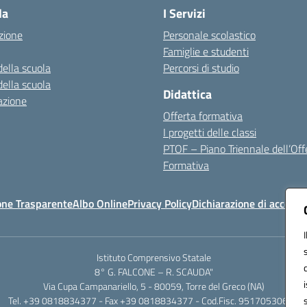
la
I Servizi
zione
Personale scolastico
Famiglie e studenti
della scuola
Percorsi di studio
della scuola
Didattica
azione
Offerta formativa
I progetti delle classi
PTOF – Piano Triennale dell’Off
Formativa
one Trasparente
Albo Online
Privacy Policy
Dichiarazione di accessib
Istituto Comprensivo Statale
8° G. FALCONE – R. SCAUDA"
Via Cupa Campanariello, 5 - 80059, Torre del Greco (NA)
Tel. +39 0818834377 - Fax +39 0818834377 - Cod.Fisc. 95170530638