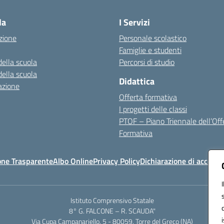
la
I Servizi
zione
Personale scolastico
Famiglie e studenti
della scuola
Percorsi di studio
della scuola
Didattica
azione
Offerta formativa
I progetti delle classi
PTOF – Piano Triennale dell’Off
Formativa
one Trasparente
Albo Online
Privacy Policy
Dichiarazione di accessib
Istituto Comprensivo Statale
8° G. FALCONE – R. SCAUDA"
Via Cupa Campanariello, 5 - 80059, Torre del Greco (NA)