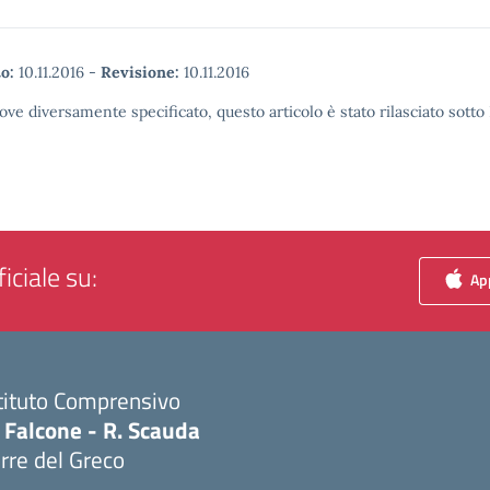
o:
10.11.2016
-
Revisione:
10.11.2016
ove diversamente specificato, questo articolo è stato rilasciato sott
iciale su:
App
tituto Comprensivo
 Falcone - R. Scauda
rre del Greco
Visita la pagina iniziale della scuola