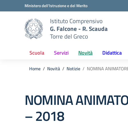
Vai ai contenuti
Vai al menu di navigazione
Vai al footer
Ministero dell'Istruzione e del Merito
Istituto Comprensivo
G. Falcone - R. Scauda
Torre del Greco
Scuola
Servizi
Novità
Didattica
Home
Novità
Notizie
NOMINA ANIMATORE 
NOMINA ANIMATOR
– 2018