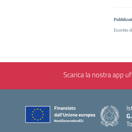
Pubblicat
Eccetto d
Scarica la nostra app uff
Is
G.
To
— 