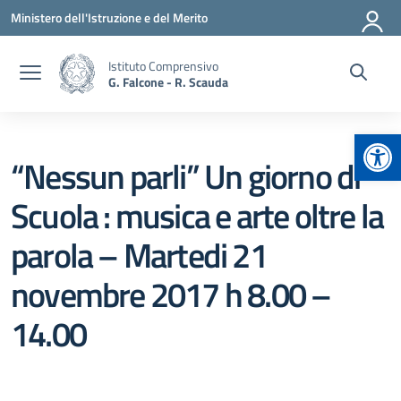
Vai ai contenuti
Vai al menu di navigazione
Vai al footer
Ministero dell'Istruzione e del Merito
Istituto Comprensivo
G. Falcone - R. Scauda
Apr
“Nessun parli” Un giorno di
Scuola : musica e arte oltre la
parola – Martedi 21
novembre 2017 h 8.00 –
14.00