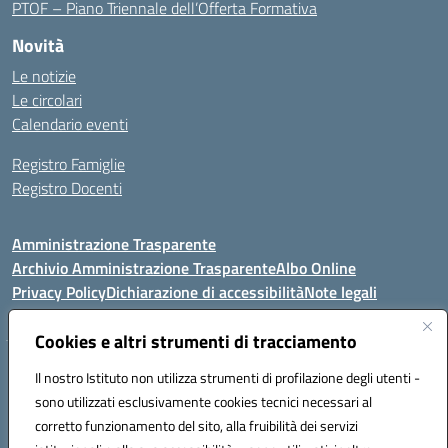
PTOF – Piano Triennale dell’Offerta Formativa
Novità
Le notizie
Le circolari
Calendario eventi
Registro Famiglie
Registro Docenti
Amministrazione Trasparente
Archivio Amministrazione Trasparente
Albo Online
Privacy Policy
Dichiarazione di accessibilità
Note legali
Cookies e altri strumenti di tracciamento
Istituto Comprensivo Statale
Il nostro Istituto non utilizza strumenti di profilazione degli utenti -
8° G. FALCONE – R. SCAUDA"
sono utilizzati esclusivamente cookies tecnici necessari al
Via Cupa Campanariello, 5 - 80059, Torre del Greco (NA)
corretto funzionamento del sito, alla fruibilità dei servizi
Tel. +39 0818834377 - Fax +39 0818834377 - Cod.Fisc. 95170530638