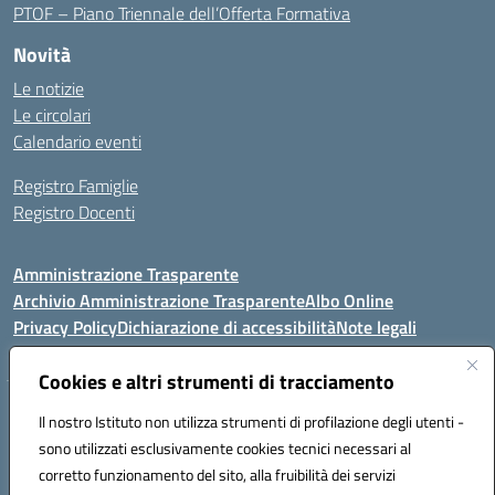
PTOF – Piano Triennale dell’Offerta Formativa
Novità
Le notizie
Le circolari
Calendario eventi
Registro Famiglie
Registro Docenti
Amministrazione Trasparente
Archivio Amministrazione Trasparente
Albo Online
Privacy Policy
Dichiarazione di accessibilità
Note legali
Cookies e altri strumenti di tracciamento
Istituto Comprensivo Statale
Il nostro Istituto non utilizza strumenti di profilazione degli utenti -
8° G. FALCONE – R. SCAUDA"
sono utilizzati esclusivamente cookies tecnici necessari al
Via Cupa Campanariello, 5 - 80059, Torre del Greco (NA)
corretto funzionamento del sito, alla fruibilità dei servizi
Tel. +39 0818834377 - Fax +39 0818834377 - Cod.Fisc. 95170530638