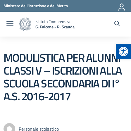
Vai ai contenuti
Vai al menu di navigazione
Vai al footer
Ministero dell'Istruzione e del Merito
Istituto Comprensivo
G. Falcone - R. Scauda
Apr
MODULISTICA PER ALUNNI
CLASSI V – ISCRIZIONI ALLA
SCUOLA SECONDARIA DI I°
A.S. 2016-2017
Personale scolastico