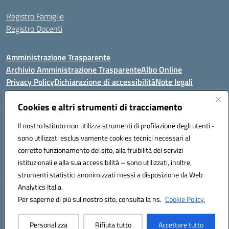
Registro Famiglie
Registro Docenti
Amministrazione Trasparente
Archivio Amministrazione Trasparente
Albo Online
Privacy Policy
Dichiarazione di accessibilità
Note legali
Cookies e altri strumenti di tracciamento
Istituto Comprensivo Statale
Il nostro Istituto non utilizza strumenti di profilazione degli utenti -
8° G. FALCONE – R. SCAUDA"
sono utilizzati esclusivamente cookies tecnici necessari al
Via Cupa Campanariello, 5 - 80059, Torre del Greco (NA)
corretto funzionamento del sito, alla fruibilità dei servizi
Tel. +39 0818834377 - Fax +39 0818834377 - Cod.Fisc. 95170530638
istituzionali e alla sua accessibilità – sono utilizzati, inoltre,
Email: naic8df00a@istruzione.it - PEC: naic8df00a@pec.istruzione.it
strumenti statistici anonimizzati messi a disposizione da Web
Analytics Italia.
Hosting & Powered by 3D Solution S.r.l.
Per saperne di più sul nostro sito, consulta la ns.
Cookie Policy.
Concept & Design by Designers Italia
Personalizza
Rifiuta tutto
Accettare tutto