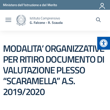
Vai ai contenuti
Vai al menu di navigazione
Vai al footer
Ministero dell'Istruzione e del Merito
Istituto Comprensivo
G. Falcone - R. Scauda
Apr
MODALITA’ ORGANIZZATIVE
PER RITIRO DOCUMENTO DI
VALUTAZIONE PLESSO
“SCARAMELLA” A.S.
2019/2020