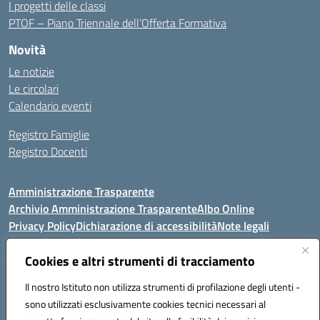
I progetti delle classi
PTOF – Piano Triennale dell’Offerta Formativa
Novità
Le notizie
Le circolari
Calendario eventi
Registro Famiglie
Registro Docenti
Amministrazione Trasparente
Archivio Amministrazione Trasparente
Albo Online
Privacy Policy
Dichiarazione di accessibilità
Note legali
Cookies e altri strumenti di tracciamento
Istituto Comprensivo Statale
Il nostro Istituto non utilizza strumenti di profilazione degli utenti -
8° G. FALCONE – R. SCAUDA"
sono utilizzati esclusivamente cookies tecnici necessari al
Via Cupa Campanariello, 5 - 80059, Torre del Greco (NA)