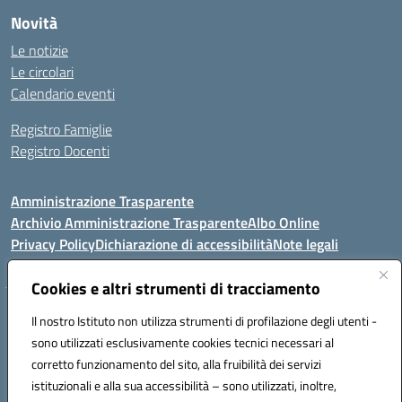
Novità
Le notizie
Le circolari
Calendario eventi
Registro Famiglie
Registro Docenti
Amministrazione Trasparente
Archivio Amministrazione Trasparente
Albo Online
Privacy Policy
Dichiarazione di accessibilità
Note legali
Cookies e altri strumenti di tracciamento
Istituto Comprensivo Statale
Il nostro Istituto non utilizza strumenti di profilazione degli utenti -
8° G. FALCONE – R. SCAUDA"
sono utilizzati esclusivamente cookies tecnici necessari al
Via Cupa Campanariello, 5 - 80059, Torre del Greco (NA)
corretto funzionamento del sito, alla fruibilità dei servizi
Tel. +39 0818834377 - Fax +39 0818834377 - Cod.Fisc. 95170530638
istituzionali e alla sua accessibilità – sono utilizzati, inoltre,
Email: naic8df00a@istruzione.it - PEC: naic8df00a@pec.istruzione.it