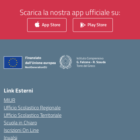
Scarica la nostra app ufficiale su:
App Store
Play Store
Istituto Comprensivo
G. Falcone - R. Scauda
Torre del Greco
— Visita la pagina iniziale della scuola
Link Esterni
MIUR
Ufficio Scolastico Regionale
Ufficio Scolastico Territoriale
Scuola in Chiaro
Iscrizioni On Line
Invalsi