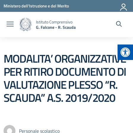
Vai ai contenuti
Vai al menu di navigazione
Vai al footer
Ministero dell'Istruzione e del Merito
Istituto Comprensivo
G. Falcone - R. Scauda
Apr
MODALITA’ ORGANIZZATIVE
PER RITIRO DOCUMENTO DI
VALUTAZIONE PLESSO “R.
SCAUDA” A.S. 2019/2020
Personale scolastico