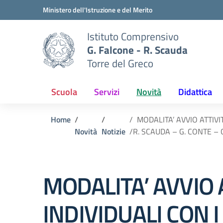
Vai ai contenuti
Vai al menu di navigazione
Vai al footer
Ministero dell'Istruzione e del Merito
Istituto Comprensivo
G. Falcone - R. Scauda
Torre del Greco
Scuola
Servizi
Novità
Didattica
Home
MODALITA’ AVVIO ATTIVI
Novità
Notizie
/R. SCAUDA – G. CONTE 
MODALITA’ AVVIO 
INDIVIDUALI CON I