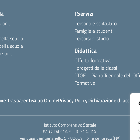
la
I Servizi
zione
Personale scolastico
Famiglie e studenti
della scuola
Percorsi di studio
della scuola
Didattica
azione
Offerta formativa
I progetti delle classi
PTOF – Piano Triennale dell’Off
Formativa
one Trasparente
Albo Online
Privacy Policy
Dichiarazione di accessib
Istituto Comprensivo Statale
8° G. FALCONE – R. SCAUDA"
Via Cupa Campanariello, 5 - 80059, Torre del Greco (NA)