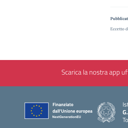
Pubblicat
Eccetto d
Scarica la nostra app uff
Is
G.
To
— 