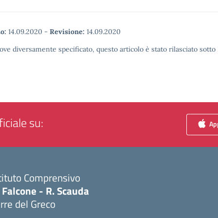
o:
14.09.2020
-
Revisione:
14.09.2020
ove diversamente specificato, questo articolo è stato rilasciato sott
iciale su:
App
tituto Comprensivo
 Falcone - R. Scauda
rre del Greco
Visita la pagina iniziale della scuola