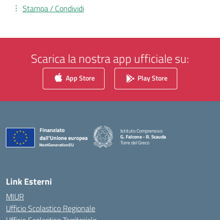
Stampa / Condividi
Scarica la nostra app ufficiale su:
App Store
Play Store
Istituto Comprensivo
G. Falcone - R. Scauda
Torre del Greco
— Visita la pagina iniziale della scuola
Link Esterni
MIUR
Ufficio Scolastico Regionale