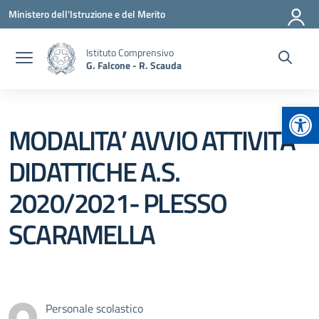
Vai ai contenuti
Vai al menu di navigazione
Vai al footer
Ministero dell'Istruzione e del Merito
Istituto Comprensivo
G. Falcone - R. Scauda
Apr
MODALITA’ AVVIO ATTIVITA’
DIDATTICHE A.S.
2020/2021- PLESSO
SCARAMELLA
Personale scolastico