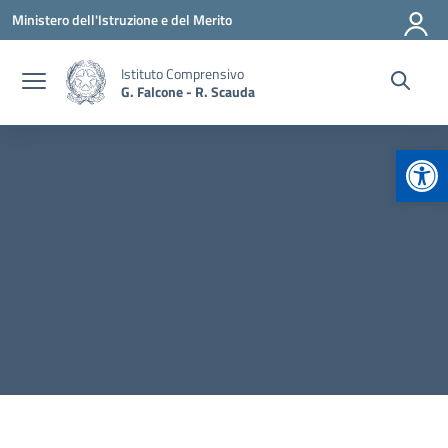
Vai ai contenuti
Vai al menu di navigazione
Vai al footer
Ministero dell'Istruzione e del Merito
Istituto Comprensivo
G. Falcone - R. Scauda
Apr