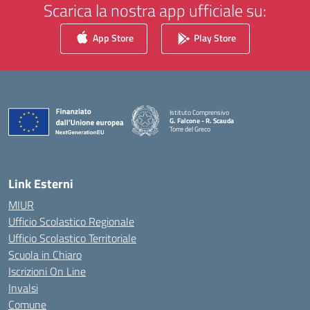
Scarica la nostra app ufficiale su:
App Store
Play Store
Istituto Comprensivo
G. Falcone - R. Scauda
Torre del Greco
— Visita la pagina iniziale della scuola
Link Esterni
MIUR
Ufficio Scolastico Regionale
Ufficio Scolastico Territoriale
Scuola in Chiaro
Iscrizioni On Line
Invalsi
Comune