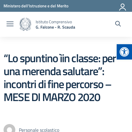
Vai ai contenuti
Vai al menu di navigazione
Vai al footer
Ministero dell'Istruzione e del Merito
Istituto Comprensivo
G. Falcone - R. Scauda
Apr
“Lo spuntino ìin classe: per
una merenda salutare”:
incontri di fine percorso –
MESE DI MARZO 2020
Personale scolastico