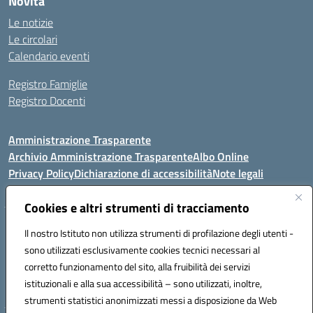
Novità
Le notizie
Le circolari
Calendario eventi
Registro Famiglie
Registro Docenti
Amministrazione Trasparente
Archivio Amministrazione Trasparente
Albo Online
Privacy Policy
Dichiarazione di accessibilità
Note legali
Cookies e altri strumenti di tracciamento
Istituto Comprensivo Statale
Il nostro Istituto non utilizza strumenti di profilazione degli utenti -
8° G. FALCONE – R. SCAUDA"
sono utilizzati esclusivamente cookies tecnici necessari al
Via Cupa Campanariello, 5 - 80059, Torre del Greco (NA)
corretto funzionamento del sito, alla fruibilità dei servizi
Tel. +39 0818834377 - Fax +39 0818834377 - Cod.Fisc. 95170530638
istituzionali e alla sua accessibilità – sono utilizzati, inoltre,
Email: naic8df00a@istruzione.it - PEC: naic8df00a@pec.istruzione.it
strumenti statistici anonimizzati messi a disposizione da Web