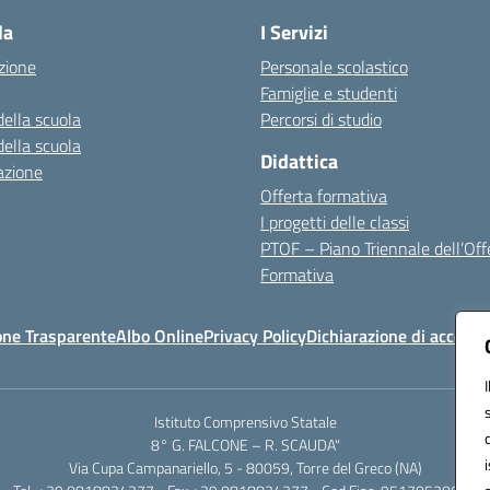
la
I Servizi
zione
Personale scolastico
Famiglie e studenti
della scuola
Percorsi di studio
della scuola
Didattica
azione
Offerta formativa
I progetti delle classi
PTOF – Piano Triennale dell’Off
Formativa
one Trasparente
Albo Online
Privacy Policy
Dichiarazione di accessib
Istituto Comprensivo Statale
8° G. FALCONE – R. SCAUDA"
Via Cupa Campanariello, 5 - 80059, Torre del Greco (NA)