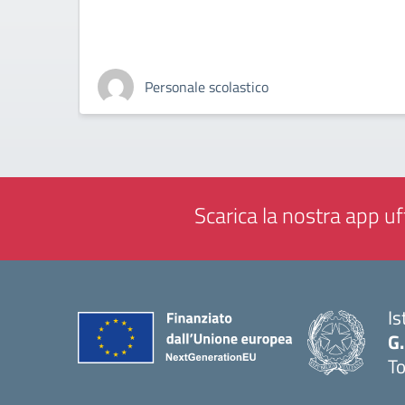
Personale scolastico
Scarica la nostra app uff
Is
G.
To
— 