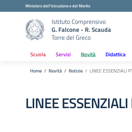
Vai ai contenuti
Vai al menu di navigazione
Vai al footer
Ministero dell'Istruzione e del Merito
Istituto Comprensivo
G. Falcone - R. Scauda
Torre del Greco
Scuola
Servizi
Novità
Didattica
Home
Novità
Notizie
LINEE ESSENZIALI P
LINEE ESSENZIALI