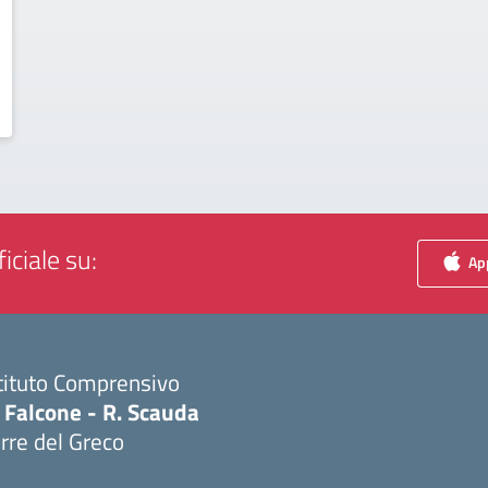
iciale su:
App
tituto Comprensivo
 Falcone - R. Scauda
rre del Greco
Visita la pagina iniziale della scuola