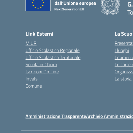
G.
To
— 
Link Esterni
La Scuo
MIUR
Presenta
Ufficio Scolastico Regionale
I luoghi
Ufficio Scolastico Territoriale
I numeri 
Scuola in Chiaro
Le carte 
Iscrizioni On Line
Organizz
Invalsi
La storia
Comune
Amministrazione Trasparente
Archivio Amministrazi