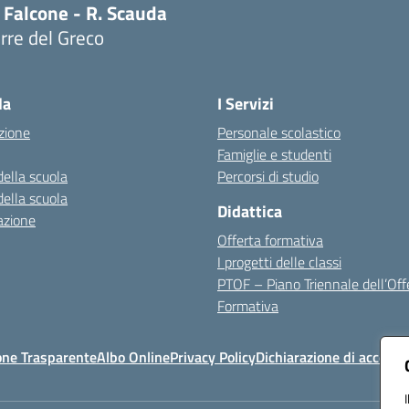
 Falcone - R. Scauda
rre del Greco
Visita la pagina iniziale della scuola
la
I Servizi
zione
Personale scolastico
Famiglie e studenti
della scuola
Percorsi di studio
della scuola
Didattica
azione
Offerta formativa
I progetti delle classi
PTOF – Piano Triennale dell’Off
Formativa
one Trasparente
Albo Online
Privacy Policy
Dichiarazione di accessib