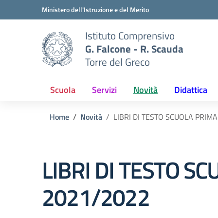
Vai ai contenuti
Vai al menu di navigazione
Vai al footer
Ministero dell'Istruzione e del Merito
Istituto Comprensivo
G. Falcone - R. Scauda
Torre del Greco
Scuola
Servizi
Novità
Didattica
Home
Novità
LIBRI DI TESTO SCUOLA PRIMA
LIBRI DI TESTO S
2021/2022