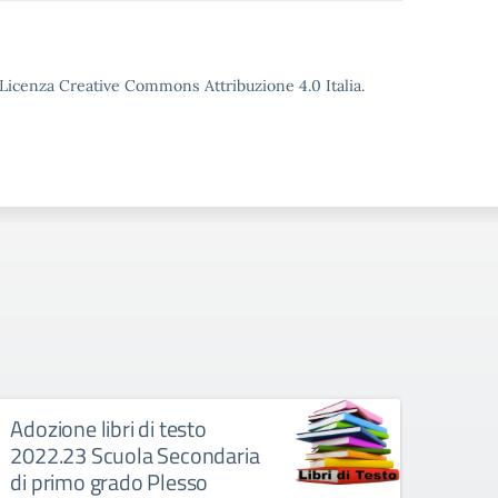
o Licenza Creative Commons Attribuzione 4.0 Italia.
Adozione libri di testo
A.S.
2022.23 Scuola Secondaria
Pubb
di primo grado Plesso
3, 4 