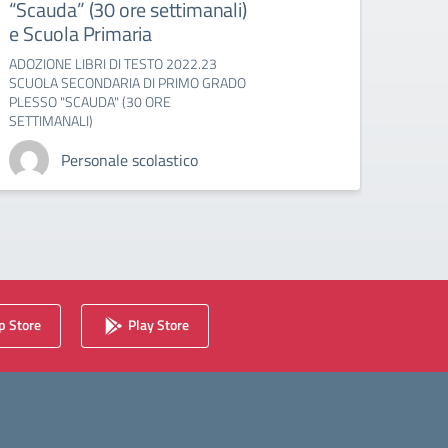
“Scauda” (30 ore settimanali)
Infa
e Scuola Primaria
A.S. 
ELENCH
ADOZIONE LIBRI DI TESTO 2022.23
dell'I
SCUOLA SECONDARIA DI PRIMO GRADO
PLESSO "SCAUDA" (30 ORE
SETTIMANALI)
Personale scolastico
 Store
Play Store