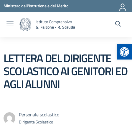
Vai ai contenuti
Vai al menu di navigazione
Vai al footer
Ministero dell'Istruzione e del Merito
Istituto Comprensivo
G. Falcone - R. Scauda
Apr
LETTERA DEL DIRIGENTE
SCOLASTICO AI GENITORI ED
AGLI ALUNNI
Personale scolastico
Dirigente Scolastico