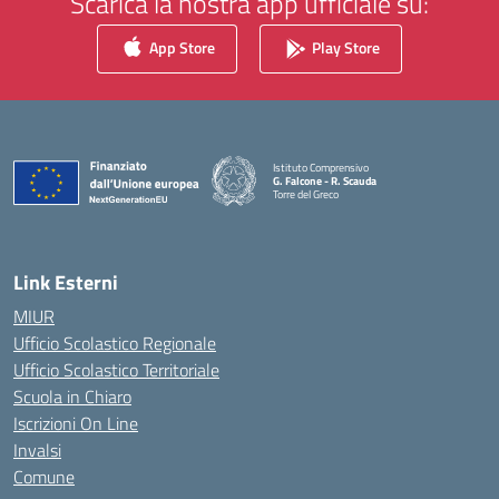
Scarica la nostra app ufficiale su:
App Store
Play Store
Istituto Comprensivo
G. Falcone - R. Scauda
Torre del Greco
— Visita la pagina iniziale della scuola
Link Esterni
MIUR
Ufficio Scolastico Regionale
Ufficio Scolastico Territoriale
Scuola in Chiaro
Iscrizioni On Line
Invalsi
Comune