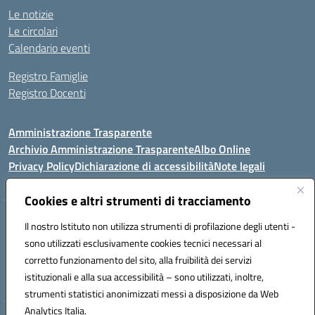
Le notizie
Le circolari
Calendario eventi
Registro Famiglie
Registro Docenti
Amministrazione Trasparente
Archivio Amministrazione Trasparente
Albo Online
Privacy Policy
Dichiarazione di accessibilità
Note legali
Cookies e altri strumenti di tracciamento
Istituto Comprensivo Statale
Il nostro Istituto non utilizza strumenti di profilazione degli utenti -
8° G. FALCONE – R. SCAUDA"
sono utilizzati esclusivamente cookies tecnici necessari al
Via Cupa Campanariello, 5 - 80059, Torre del Greco (NA)
corretto funzionamento del sito, alla fruibilità dei servizi
Tel. +39 0818834377 - Fax +39 0818834377 - Cod.Fisc. 95170530638
istituzionali e alla sua accessibilità – sono utilizzati, inoltre,
Email: naic8df00a@istruzione.it - PEC: naic8df00a@pec.istruzione.it
strumenti statistici anonimizzati messi a disposizione da Web
Analytics Italia.