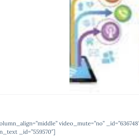
column_align=”middle” video_mute=”no” _id=”636748
n_text _id=”559570″]