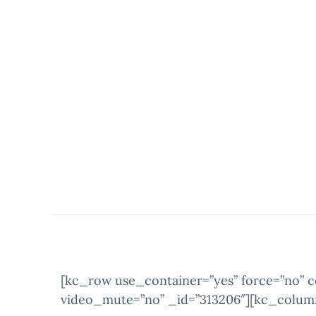
[kc_row use_container=”yes” force=”no” 
video_mute=”no” _id=”313206″][kc_colum