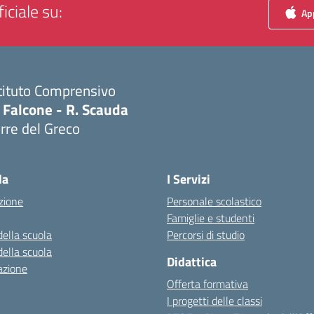
iciale su:
App
tituto Comprensivo
 Falcone - R. Scauda
rre del Greco
Visita la pagina iniziale della scuola
la
I Servizi
zione
Personale scolastico
Famiglie e studenti
della scuola
Percorsi di studio
della scuola
Didattica
azione
Offerta formativa
I progetti delle classi