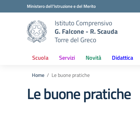
Vai ai contenuti
Vai al menu di navigazione
Vai al footer
Ministero dell'Istruzione e del Merito
Istituto Comprensivo
G. Falcone - R. Scauda
Torre del Greco
Scuola
Servizi
Novità
Didattica
Home
Le buone pratiche
Le buone pratiche