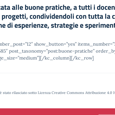
ata alle buone pratiche, a tutti i doce
 i progetti, condividendoli con tutta la
one di esperienze, strategie e sperimen
ber_post=”12″ show_button=”yes” items_number=”3″ 
585″ post_taxonomy=”post:buone-pratiche” order_by=”
mage_size=”medium”][/kc_column][/kc_row]
è stato rilasciato sotto Licenza Creative Commons Attribuzione 4.0 It