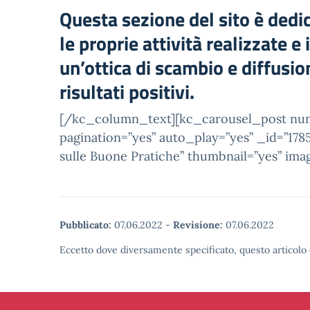
Questa sezione del sito è dedic
le proprie attività realizzate e
un’ottica di scambio e diffusi
risultati positivi.
[/kc_column_text][kc_carousel_post num
pagination=”yes” auto_play=”yes” _id=”178
sulle Buone Pratiche” thumbnail=”yes” i
Pubblicato:
07.06.2022
-
Revisione:
07.06.2022
Eccetto dove diversamente specificato, questo articolo 