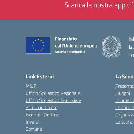
Scarica la nostra app uff
Is
G.
To
— 
Link Esterni
La Scuo
MIUR
Presenta
Ufficio Scolastico Regionale
I luoghi
Ufficio Scolastico Territoriale
I numeri 
Scuola in Chiaro
Le carte 
Iscrizioni On Line
Organizz
Invalsi
La storia
Comune