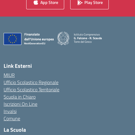
App Store
Play Store
Istituto Comprensivo
G. Falcone - R. Scauda
Torre del Greco
— Visita la pagina iniziale della scuola
Link Esterni
MIUR
Ufficio Scolastico Regionale
Ufficio Scolastico Territoriale
Scuola in Chiaro
Iscrizioni On Line
Invalsi
Comune
La Scuola