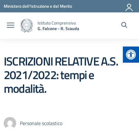
Vai ai contenuti
Vai al menu di navigazione
Vai al footer
Ministero dell'Istruzione e del Merito
Istituto Comprensivo
G. Falcone - R. Scauda
Apr
ISCRIZIONI RELATIVE A.S.
2021/2022: tempi e
modalità.
Personale scolastico