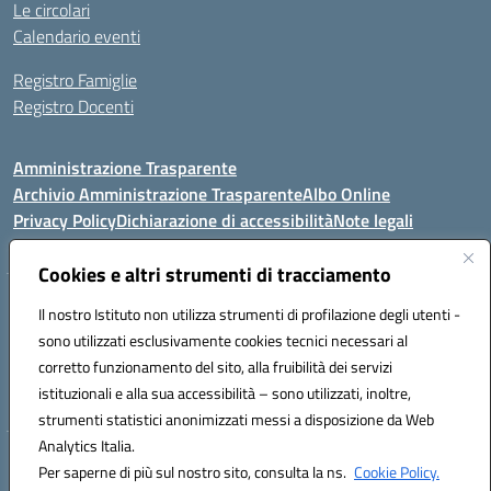
Le circolari
Calendario eventi
Registro Famiglie
Registro Docenti
Amministrazione Trasparente
Archivio Amministrazione Trasparente
Albo Online
Privacy Policy
Dichiarazione di accessibilità
Note legali
Cookies e altri strumenti di tracciamento
Istituto Comprensivo Statale
Il nostro Istituto non utilizza strumenti di profilazione degli utenti -
8° G. FALCONE – R. SCAUDA"
sono utilizzati esclusivamente cookies tecnici necessari al
Via Cupa Campanariello, 5 - 80059, Torre del Greco (NA)
corretto funzionamento del sito, alla fruibilità dei servizi
Tel. +39 0818834377 - Fax +39 0818834377 - Cod.Fisc. 95170530638
istituzionali e alla sua accessibilità – sono utilizzati, inoltre,
Email: naic8df00a@istruzione.it - PEC: naic8df00a@pec.istruzione.it
strumenti statistici anonimizzati messi a disposizione da Web
Analytics Italia.
Hosting & Powered by 3D Solution S.r.l.
Per saperne di più sul nostro sito, consulta la ns.
Cookie Policy.
Concept & Design by Designers Italia