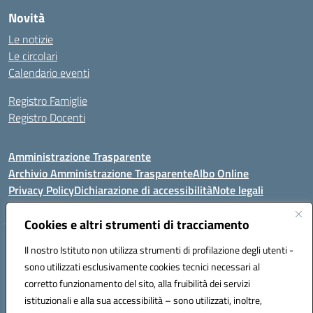
Novità
Le notizie
Le circolari
Calendario eventi
Registro Famiglie
Registro Docenti
Amministrazione Trasparente
Archivio Amministrazione Trasparente
Albo Online
Privacy Policy
Dichiarazione di accessibilità
Note legali
Cookies e altri strumenti di tracciamento
Istituto Comprensivo Statale
Il nostro Istituto non utilizza strumenti di profilazione degli utenti -
8° G. FALCONE – R. SCAUDA"
sono utilizzati esclusivamente cookies tecnici necessari al
Via Cupa Campanariello, 5 - 80059, Torre del Greco (NA)
corretto funzionamento del sito, alla fruibilità dei servizi
Tel. +39 0818834377 - Fax +39 0818834377 - Cod.Fisc. 95170530638
istituzionali e alla sua accessibilità – sono utilizzati, inoltre,
Email: naic8df00a@istruzione.it - PEC: naic8df00a@pec.istruzione.it