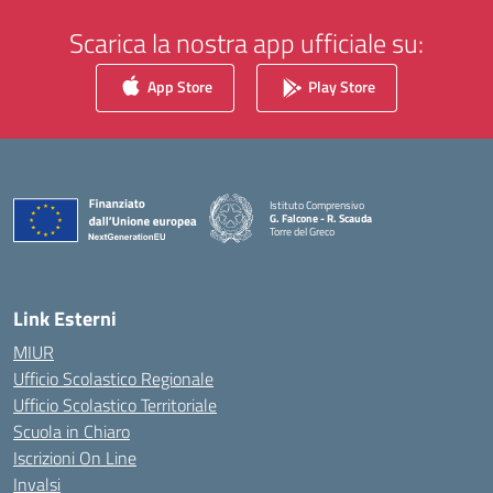
Scarica la nostra app ufficiale su:
App Store
Play Store
Istituto Comprensivo
G. Falcone - R. Scauda
Torre del Greco
— Visita la pagina iniziale della scuola
Link Esterni
MIUR
Ufficio Scolastico Regionale
Ufficio Scolastico Territoriale
Scuola in Chiaro
Iscrizioni On Line
Invalsi