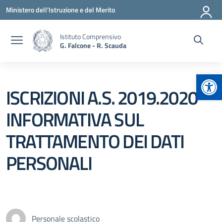
Vai ai contenuti
Vai al menu di navigazione
Vai al footer
Ministero dell'Istruzione e del Merito
Istituto Comprensivo
G. Falcone - R. Scauda
Apr
ISCRIZIONI A.S. 2019.2020
INFORMATIVA SUL
TRATTAMENTO DEI DATI
PERSONALI
Personale scolastico