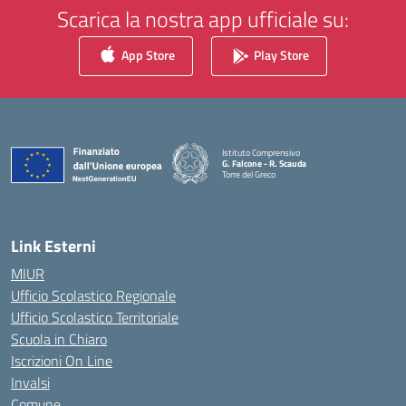
Scarica la nostra app ufficiale su:
App Store
Play Store
Istituto Comprensivo
G. Falcone - R. Scauda
Torre del Greco
— Visita la pagina iniziale della scuola
Link Esterni
MIUR
Ufficio Scolastico Regionale
Ufficio Scolastico Territoriale
Scuola in Chiaro
Iscrizioni On Line
Invalsi
Comune