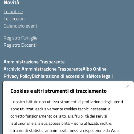
Novità
Le notizie
Le circolari
Calendario eventi
Registro Famiglie
Registro Docenti
Amministrazione Trasparente
Archivio Amministrazione Trasparente
Albo Online
Privacy Policy
Dichiarazione di accessibilità
Note legali
Cookies e altri strumenti di tracciamento
Istituto Comprensivo Statale
Il nostro Istituto non utilizza strumenti di profilazione degli utenti -
8° G. FALCONE – R. SCAUDA"
sono utilizzati esclusivamente cookies tecnici necessari al
Via Cupa Campanariello, 5 - 80059, Torre del Greco (NA)
corretto funzionamento del sito, alla fruibilità dei servizi
Tel. +39 0818834377 - Fax +39 0818834377 - Cod.Fisc. 95170530638
istituzionali e alla sua accessibilità – sono utilizzati, inoltre,
Email: naic8df00a@istruzione.it - PEC: naic8df00a@pec.istruzione.it
strumenti statistici anonimizzati messi a disposizione da Web