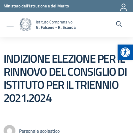
Vai ai contenuti
Vai al menu di navigazione
Vai al footer
Ministero dell'Istruzione e del Merito
Istituto Comprensivo
G. Falcone - R. Scauda
Apr
INDIZIONE ELEZIONE PER IL
RINNOVO DEL CONSIGLIO DI
ISTITUTO PER IL TRIENNIO
2021.2024
Personale scolastico