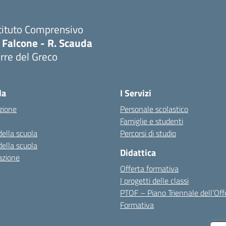
tituto Comprensivo
 Falcone - R. Scauda
rre del Greco
Visita la pagina iniziale della scuola
la
I Servizi
zione
Personale scolastico
Famiglie e studenti
della scuola
Percorsi di studio
della scuola
Didattica
azione
Offerta formativa
I progetti delle classi
PTOF – Piano Triennale dell’Off
Formativa