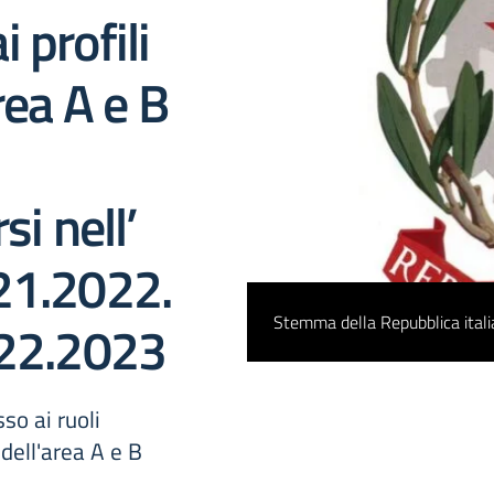
i profili
rea A e B
si nell’
21.2022.
Stemma della Repubblica ital
022.2023
sso ai ruoli
i dell'area A e B