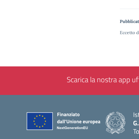
Pubblicat
Eccetto d
Scarica la nostra app uff
Is
G.
To