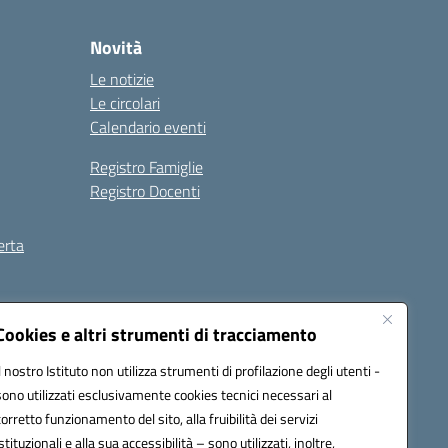
Novità
Le notizie
Le circolari
Calendario eventi
Registro Famiglie
Registro Docenti
erta
ilità
Note legali
Cookies e altri strumenti di tracciamento
Il nostro Istituto non utilizza strumenti di profilazione degli utenti -
sono utilizzati esclusivamente cookies tecnici necessari al
corretto funzionamento del sito, alla fruibilità dei servizi
istituzionali e alla sua accessibilità – sono utilizzati, inoltre,