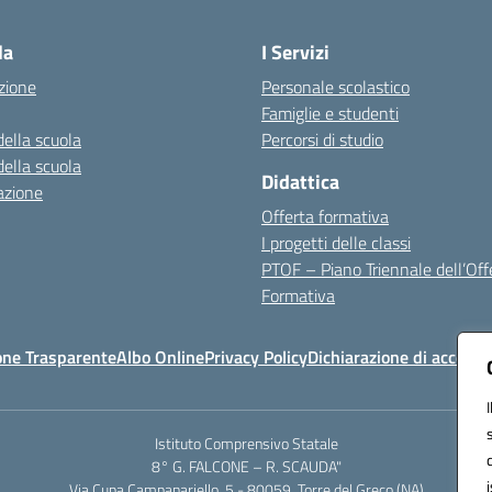
Visita la pagina iniziale della scuola
la
I Servizi
zione
Personale scolastico
Famiglie e studenti
della scuola
Percorsi di studio
della scuola
Didattica
azione
Offerta formativa
I progetti delle classi
PTOF – Piano Triennale dell’Off
Formativa
one Trasparente
Albo Online
Privacy Policy
Dichiarazione di accessib
Istituto Comprensivo Statale
8° G. FALCONE – R. SCAUDA"
Via Cupa Campanariello, 5 - 80059, Torre del Greco (NA)