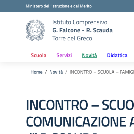
Vai ai contenuti
Vai al menu di navigazione
Vai al footer
Ministero dell'Istruzione e del Merito
Istituto Comprensivo
G. Falcone - R. Scauda
Torre del Greco
Scuola
Servizi
Novità
Didattica
Home
Novità
INCONTRO – SCUOLA – FAMIGL
INCONTRO – SCUOL
COMUNICAZIONE AI