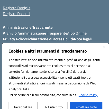
Registro Famiglie
Registro Docenti
Amministrazione Trasparente
Archivio Amministrazione Trasparente
Albo Online
Privacy Policy
Dichiarazione di accessibilità
Note legali
Cookies e altri strumenti di tracciamento
Istituto Comprensivo Statale
Il nostro Istituto non utilizza strumenti di profilazione degli utenti -
8° G. FALCONE – R. SCAUDA"
sono utilizzati esclusivamente cookies tecnici necessari al
Via Cupa Campanariello, 5 - 80059, Torre del Greco (NA)
corretto funzionamento del sito, alla fruibilità dei servizi
Tel. +39 0818834377 - Fax +39 0818834377 - Cod.Fisc. 95170530638
istituzionali e alla sua accessibilità – sono utilizzati, inoltre,
Email: naic8df00a@istruzione.it - PEC: naic8df00a@pec.istruzione.it
strumenti statistici anonimizzati messi a disposizione da Web
Analytics Italia.
Hosting & Powered by 3D Solution S.r.l.
Per saperne di più sul nostro sito, consulta la ns.
Cookie Policy.
Concept & Design by Designers Italia
Personalizza
Rifiuta tutto
Accettare tutto