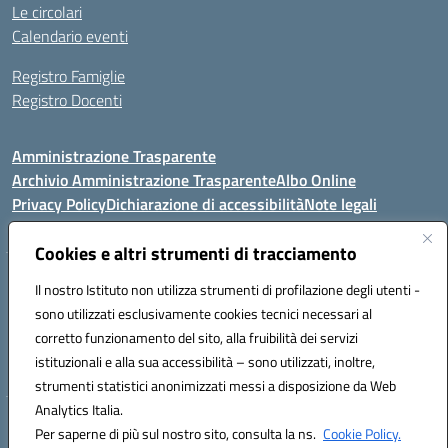
Le circolari
Calendario eventi
Registro Famiglie
Registro Docenti
Amministrazione Trasparente
Archivio Amministrazione Trasparente
Albo Online
Privacy Policy
Dichiarazione di accessibilità
Note legali
Cookies e altri strumenti di tracciamento
Istituto Comprensivo Statale
Il nostro Istituto non utilizza strumenti di profilazione degli utenti -
8° G. FALCONE – R. SCAUDA"
sono utilizzati esclusivamente cookies tecnici necessari al
Via Cupa Campanariello, 5 - 80059, Torre del Greco (NA)
corretto funzionamento del sito, alla fruibilità dei servizi
Tel. +39 0818834377 - Fax +39 0818834377 - Cod.Fisc. 95170530638
istituzionali e alla sua accessibilità – sono utilizzati, inoltre,
Email: naic8df00a@istruzione.it - PEC: naic8df00a@pec.istruzione.it
strumenti statistici anonimizzati messi a disposizione da Web
Analytics Italia.
Hosting & Powered by 3D Solution S.r.l.
Per saperne di più sul nostro sito, consulta la ns.
Cookie Policy.