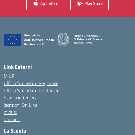
App Store
Play Store
Istituto Comprensivo
G. Falcone - R. Scauda
Torre del Greco
— Visita la pagina iniziale della scuola
Link Esterni
MIUR
Ufficio Scolastico Regionale
Ufficio Scolastico Territoriale
Scuola in Chiaro
Iscrizioni On Line
Invalsi
Comune
La Scuola