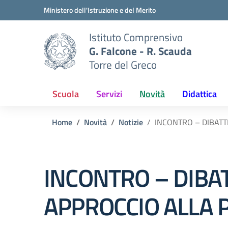
Vai ai contenuti
Vai al menu di navigazione
Vai al footer
Ministero dell'Istruzione e del Merito
Istituto Comprensivo
G. Falcone - R. Scauda
Torre del Greco
Scuola
Servizi
Novità
Didattica
Home
Novità
Notizie
INCONTRO – DIBATT
INCONTRO – DIBA
APPROCCIO ALLA 