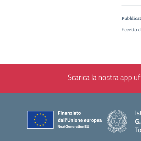
Pubblicat
Eccetto d
Scarica la nostra app uff
Is
G.
To
— 