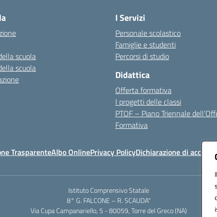
la
I Servizi
zione
Personale scolastico
Famiglie e studenti
della scuola
Percorsi di studio
della scuola
Didattica
azione
Offerta formativa
I progetti delle classi
PTOF – Piano Triennale dell’Off
Formativa
one Trasparente
Albo Online
Privacy Policy
Dichiarazione di accessib
Istituto Comprensivo Statale
8° G. FALCONE – R. SCAUDA"
Via Cupa Campanariello, 5 - 80059, Torre del Greco (NA)