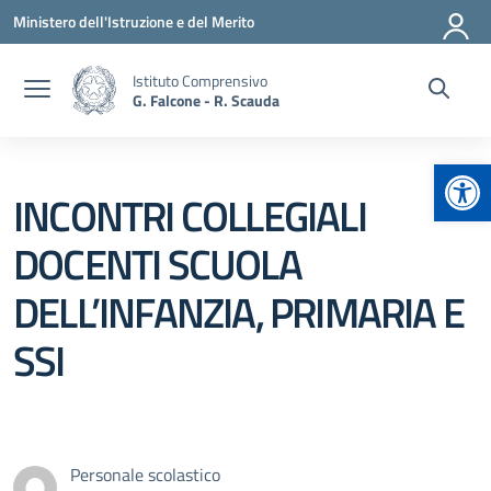
Vai ai contenuti
Vai al menu di navigazione
Vai al footer
Ministero dell'Istruzione e del Merito
Istituto Comprensivo
G. Falcone - R. Scauda
Apr
INCONTRI COLLEGIALI
DOCENTI SCUOLA
DELL’INFANZIA, PRIMARIA E
SSI
Personale scolastico