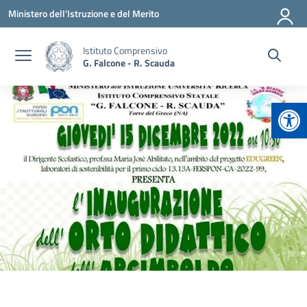
Vai ai contenuti
Vai al menu di navigazione
Vai al footer
Ministero dell'Istruzione e del Merito
Istituto Comprensivo
G. Falcone - R. Scauda
Apr