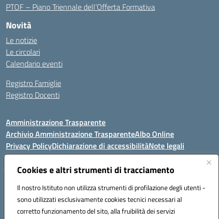
PTOF – Piano Triennale dell’Offerta Formativa
Novità
Le notizie
Le circolari
Calendario eventi
Registro Famiglie
Registro Docenti
Amministrazione Trasparente
Archivio Amministrazione Trasparente
Albo Online
Privacy Policy
Dichiarazione di accessibilità
Note legali
Cookies e altri strumenti di tracciamento
Istituto Comprensivo Statale
Il nostro Istituto non utilizza strumenti di profilazione degli utenti -
8° G. FALCONE – R. SCAUDA"
sono utilizzati esclusivamente cookies tecnici necessari al
Via Cupa Campanariello, 5 - 80059, Torre del Greco (NA)
corretto funzionamento del sito, alla fruibilità dei servizi
Tel. +39 0818834377 - Fax +39 0818834377 - Cod.Fisc. 95170530638