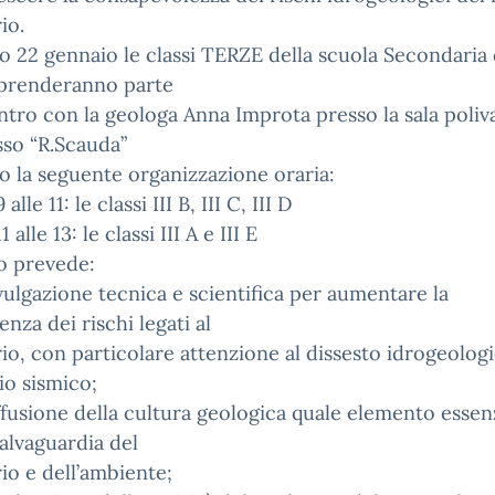
io.
no 22 gennaio le classi TERZE della scuola Secondaria 
prenderanno parte
ontro con la geologa Anna Improta presso la sala poliv
sso “R.Scauda”
 la seguente organizzazione oraria:
 alle 11: le classi III B, III C, III D
1 alle 13: le classi III A e III E
o prevede:
vulgazione tecnica e scientifica per aumentare la
nza dei rischi legati al
rio, con particolare attenzione al dissesto idrogeolog
hio sismico;
ffusione della cultura geologica quale elemento essen
salvaguardia del
rio e dell’ambiente;