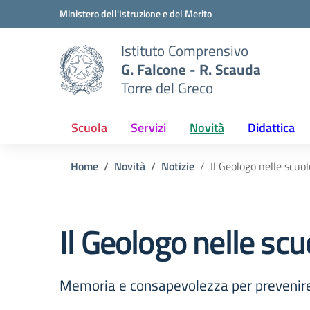
Vai ai contenuti
Vai al menu di navigazione
Vai al footer
Ministero dell'Istruzione e del Merito
Istituto Comprensivo
G. Falcone - R. Scauda
Torre del Greco
Scuola
Servizi
Novità
Didattica
Home
Novità
Notizie
Il Geologo nelle scuol
Il Geologo nelle scu
Memoria e consapevolezza per prevenire i