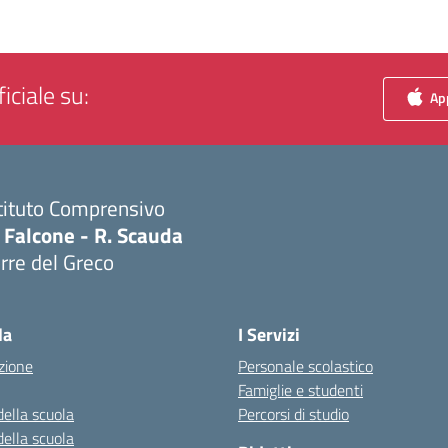
iciale su:
App
tituto Comprensivo
 Falcone - R. Scauda
rre del Greco
Visita la pagina iniziale della scuola
la
I Servizi
zione
Personale scolastico
Famiglie e studenti
della scuola
Percorsi di studio
della scuola