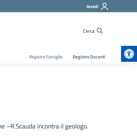
Accedi
Cerca
Apr
Registro Famiglie
Registro Docenti
ne –R.Scauda incontra il geologo.