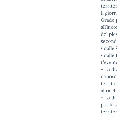
territor
Il gior
Grado 
all’inc
del ple
secondo
• dalle 9
• dalle 1
L’event
– La di
conosce
territo
al risc
– La di
per la 
territo