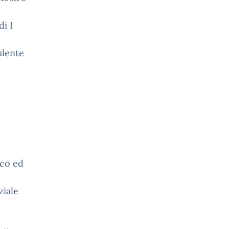
di I
alente
ico ed
ziale