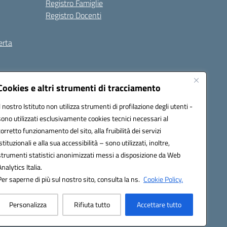
Registro Famiglie
Registro Docenti
erta
ilità
Note legali
Cookies e altri strumenti di tracciamento
Il nostro Istituto non utilizza strumenti di profilazione degli utenti -
sono utilizzati esclusivamente cookies tecnici necessari al
corretto funzionamento del sito, alla fruibilità dei servizi
istituzionali e alla sua accessibilità – sono utilizzati, inoltre,
strumenti statistici anonimizzati messi a disposizione da Web
Analytics Italia.
Per saperne di più sul nostro sito, consulta la ns.
Cookie Policy.
Personalizza
Rifiuta tutto
Accettare tutto