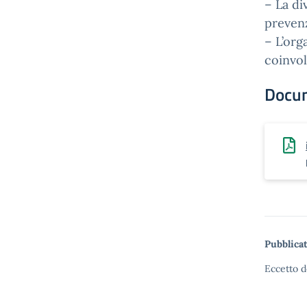
– La di
prevenz
– L’org
coinvol
Docu
Pubblicat
Eccetto d