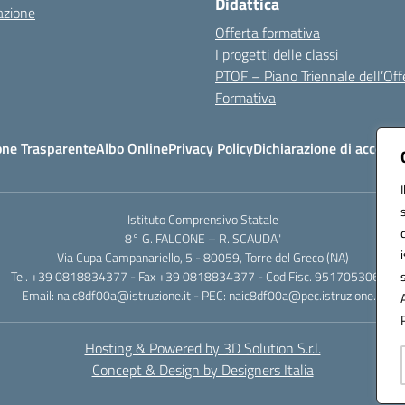
Didattica
azione
Offerta formativa
I progetti delle classi
PTOF – Piano Triennale dell’Off
Formativa
one Trasparente
Albo Online
Privacy Policy
Dichiarazione di accessib
Istituto Comprensivo Statale
8° G. FALCONE – R. SCAUDA"
Via Cupa Campanariello, 5 - 80059, Torre del Greco (NA)
Tel. +39 0818834377 - Fax +39 0818834377 - Cod.Fisc. 95170530638
Email: naic8df00a@istruzione.it - PEC: naic8df00a@pec.istruzione.it
Hosting & Powered by 3D Solution S.r.l.
Concept & Design by Designers Italia