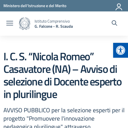
Vai ai contenuti
Vai al menu di navigazione
Vai al footer
Ministero dell'Istruzione e del Merito
Istituto Comprensivo
G. Falcone - R. Scauda
Apr
I. C. S. “Nicola Romeo”
Casavatore (NA) – Avviso di
selezione di Docente esperto
in plurilingue
AVVISO PUBBLICO per la selezione esperti per il
progetto "Promuovere l'innovazione
pedagogica plurilingue" attraverso