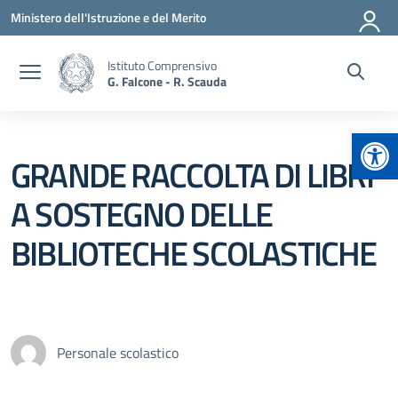
Vai ai contenuti
Vai al menu di navigazione
Vai al footer
Ministero dell'Istruzione e del Merito
Istituto Comprensivo
G. Falcone - R. Scauda
Apr
GRANDE RACCOLTA DI LIBRI
A SOSTEGNO DELLE
BIBLIOTECHE SCOLASTICHE
Personale scolastico