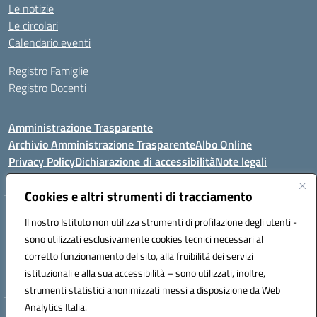
Le notizie
Le circolari
Calendario eventi
Registro Famiglie
Registro Docenti
Amministrazione Trasparente
Archivio Amministrazione Trasparente
Albo Online
Privacy Policy
Dichiarazione di accessibilità
Note legali
Cookies e altri strumenti di tracciamento
Istituto Comprensivo Statale
Il nostro Istituto non utilizza strumenti di profilazione degli utenti -
8° G. FALCONE – R. SCAUDA"
sono utilizzati esclusivamente cookies tecnici necessari al
Via Cupa Campanariello, 5 - 80059, Torre del Greco (NA)
corretto funzionamento del sito, alla fruibilità dei servizi
Tel. +39 0818834377 - Fax +39 0818834377 - Cod.Fisc. 95170530638
istituzionali e alla sua accessibilità – sono utilizzati, inoltre,
Email: naic8df00a@istruzione.it - PEC: naic8df00a@pec.istruzione.it
strumenti statistici anonimizzati messi a disposizione da Web
Analytics Italia.