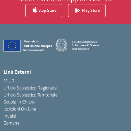
App Store
Play Store
Istituto Comprensivo
G. Falcone - R. Scauda
Torre del Greco
— Visita la pagina iniziale della scuola
Link Esterni
MIUR
Ufficio Scolastico Regionale
Ufficio Scolastico Territoriale
Scuola in Chiaro
Iscrizioni On Line
Invalsi
Comune