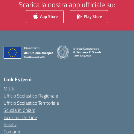
Scarica la nostra app ufficiale su:
App Store
Play Store
Istituto Comprensivo
G. Falcone - R. Scauda
Torre del Greco
— Visita la pagina iniziale della scuola
Link Esterni
MIUR
Ufficio Scolastico Regionale
Ufficio Scolastico Territoriale
Scuola in Chiaro
Iscrizioni On Line
Invalsi
Comune