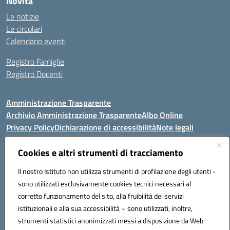
Novità
Le notizie
Le circolari
Calendario eventi
Registro Famiglie
Registro Docenti
Amministrazione Trasparente
Archivio Amministrazione Trasparente
Albo Online
Privacy Policy
Dichiarazione di accessibilità
Note legali
Cookies e altri strumenti di tracciamento
Istituto Comprensivo Statale
Il nostro Istituto non utilizza strumenti di profilazione degli utenti -
8° G. FALCONE – R. SCAUDA"
sono utilizzati esclusivamente cookies tecnici necessari al
Via Cupa Campanariello, 5 - 80059, Torre del Greco (NA)
corretto funzionamento del sito, alla fruibilità dei servizi
Tel. +39 0818834377 - Fax +39 0818834377 - Cod.Fisc. 95170530638
istituzionali e alla sua accessibilità – sono utilizzati, inoltre,
Email: naic8df00a@istruzione.it - PEC: naic8df00a@pec.istruzione.it
strumenti statistici anonimizzati messi a disposizione da Web