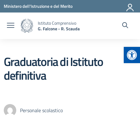
Vai ai contenuti
Vai al menu di navigazione
Vai al footer
Ministero dell'Istruzione e del Merito
Istituto Comprensivo
G. Falcone - R. Scauda
Apr
Graduatoria di Istituto
definitiva
Personale scolastico