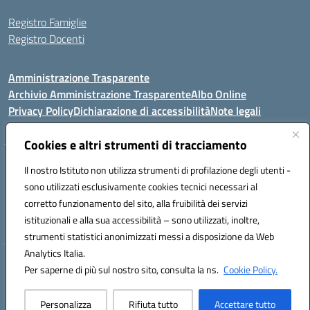
Registro Famiglie
Registro Docenti
Amministrazione Trasparente
Archivio Amministrazione Trasparente
Albo Online
Privacy Policy
Dichiarazione di accessibilità
Note legali
Cookies e altri strumenti di tracciamento
Istituto Comprensivo Statale
Il nostro Istituto non utilizza strumenti di profilazione degli utenti -
8° G. FALCONE – R. SCAUDA"
sono utilizzati esclusivamente cookies tecnici necessari al
Via Cupa Campanariello, 5 - 80059, Torre del Greco (NA)
corretto funzionamento del sito, alla fruibilità dei servizi
Tel. +39 0818834377 - Fax +39 0818834377 - Cod.Fisc. 95170530638
istituzionali e alla sua accessibilità – sono utilizzati, inoltre,
Email: naic8df00a@istruzione.it - PEC: naic8df00a@pec.istruzione.it
strumenti statistici anonimizzati messi a disposizione da Web
Analytics Italia.
Hosting & Powered by 3D Solution S.r.l.
Per saperne di più sul nostro sito, consulta la ns.
Cookie Policy.
Concept & Design by Designers Italia
Personalizza
Rifiuta tutto
Accettare tutto