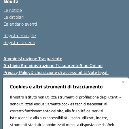
Novità
Le notizie
Le circolari
Calendario eventi
Registro Famiglie
Registro Docenti
Amministrazione Trasparente
Archivio Amministrazione Trasparente
Albo Online
Privacy Policy
Dichiarazione di accessibilità
Note legali
Cookies e altri strumenti di tracciamento
Istituto Comprensivo Statale
Il nostro Istituto non utilizza strumenti di profilazione degli utenti -
8° G. FALCONE – R. SCAUDA"
sono utilizzati esclusivamente cookies tecnici necessari al
Via Cupa Campanariello, 5 - 80059, Torre del Greco (NA)
corretto funzionamento del sito, alla fruibilità dei servizi
Tel. +39 0818834377 - Fax +39 0818834377 - Cod.Fisc. 95170530638
istituzionali e alla sua accessibilità – sono utilizzati, inoltre,
Email: naic8df00a@istruzione.it - PEC: naic8df00a@pec.istruzione.it
strumenti statistici anonimizzati messi a disposizione da Web