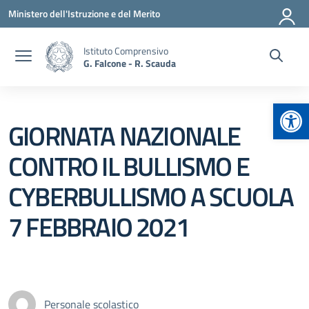
Vai ai contenuti
Vai al menu di navigazione
Vai al footer
Ministero dell'Istruzione e del Merito
Istituto Comprensivo
G. Falcone - R. Scauda
Apr
GIORNATA NAZIONALE
CONTRO IL BULLISMO E
CYBERBULLISMO A SCUOLA
7 FEBBRAIO 2021
Personale scolastico