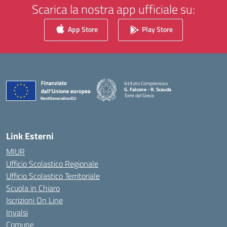
Scarica la nostra app ufficiale su:
App Store
Play Store
Istituto Comprensivo
G. Falcone - R. Scauda
Torre del Greco
— Visita la pagina iniziale della scuola
Link Esterni
MIUR
Ufficio Scolastico Regionale
Ufficio Scolastico Territoriale
Scuola in Chiaro
Iscrizioni On Line
Invalsi
Comune