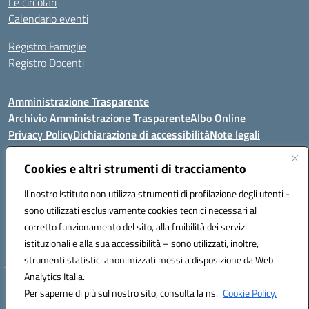
Le circolari
Calendario eventi
Registro Famiglie
Registro Docenti
Amministrazione Trasparente
Archivio Amministrazione Trasparente
Albo Online
Privacy Policy
Dichiarazione di accessibilità
Note legali
Cookies e altri strumenti di tracciamento
Istituto Comprensivo Statale
Il nostro Istituto non utilizza strumenti di profilazione degli utenti -
8° G. FALCONE – R. SCAUDA"
sono utilizzati esclusivamente cookies tecnici necessari al
Via Cupa Campanariello, 5 - 80059, Torre del Greco (NA)
corretto funzionamento del sito, alla fruibilità dei servizi
Tel. +39 0818834377 - Fax +39 0818834377 - Cod.Fisc. 95170530638
istituzionali e alla sua accessibilità – sono utilizzati, inoltre,
Email: naic8df00a@istruzione.it - PEC: naic8df00a@pec.istruzione.it
strumenti statistici anonimizzati messi a disposizione da Web
Analytics Italia.
Hosting & Powered by 3D Solution S.r.l.
Per saperne di più sul nostro sito, consulta la ns.
Cookie Policy.
Concept & Design by Designers Italia