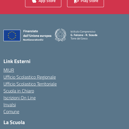
App Store
Play Store
Istituto Comprensivo
G. Falcone - R. Scauda
Torre del Greco
— Visita la pagina iniziale della scuola
Link Esterni
MIUR
Ufficio Scolastico Regionale
Ufficio Scolastico Territoriale
Scuola in Chiaro
Iscrizioni On Line
Invalsi
Comune
La Scuola